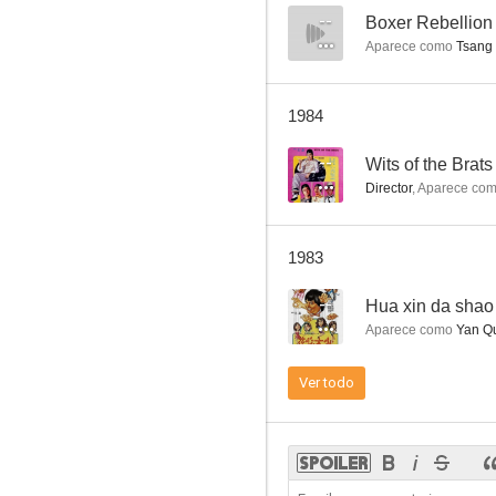
--
Boxer Rebellion
Aparece como
Tsang 
My Rebellious Son
1984
--
--
Wits of the Brats
Director
,
Aparece co
1983
--
Hua xin da shao
Aparece como
Yan Q
Master of Disaster
Ver todo
--