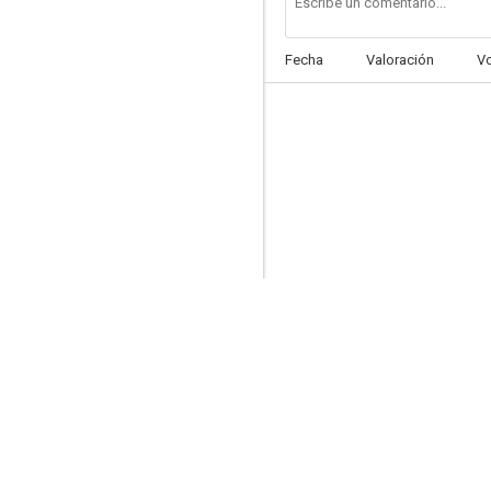
Fecha
Valoración
V
Ying xiong wu lei
--
Life Gamble
--