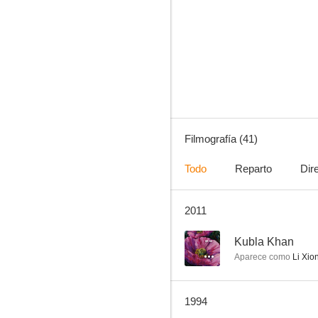
Wits of the Brats
--
Filmografía (41)
Todo
Reparto
Dir
2011
Cat vs. Rat
--
--
Kubla Khan
Aparece como
Li Xio
1994