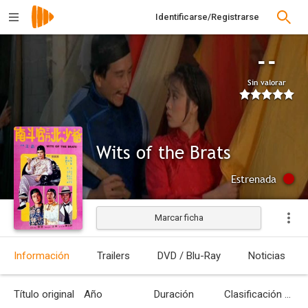
Identificarse/Registrarse
--
Sin valorar
Wits of the Brats
Estrenada
Marcar ficha
Información
Trailers
DVD / Blu-Ray
Noticias
Título original
Año
Duración
Clasificación por edades