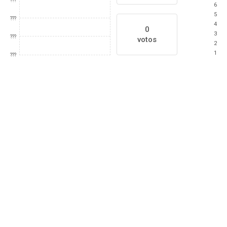
???
6
5
???
4
0
3
???
votos
2
1
???