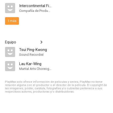
Intercontinental Film Distributors [Hong Kong]
Compañía de Produccion
1 más
Equipo
Tsui Ping-Kwong
Sound Recordist
Lau Kar-Wing
Martial Arts Choreographer
PlayMax solo ofrece información de películas y series, PlayMax no tiene
relación alguna con el productor o el director de la película. El copyright de
las imágenes, póster, carátula, fotografías y/o cubiertas pertenece a sus
respectivos autores, productoras y/o distribuidoras.