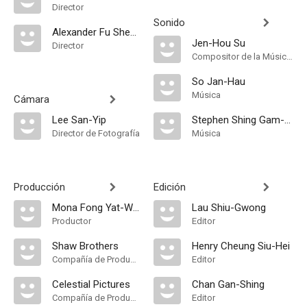
Director
Sonido
Alexander Fu Sheng
Jen-Hou Su
Director
Compositor de la Música Original
So Jan-Hau
Música
Cámara
Lee San-Yip
Stephen Shing Gam-Wing
Director de Fotografía
Música
Producción
Edición
Mona Fong Yat-Wah
Lau Shiu-Gwong
Productor
Editor
Shaw Brothers
Henry Cheung Siu-Hei
Compañía de Produccion
Editor
Celestial Pictures
Chan Gan-Shing
Compañía de Produccion
Editor