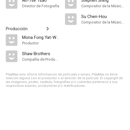
An-Tse Tsao
Stephen Shing
Director de Fotografía
Compositor de la Música Original
Su Chen-Hou
Compositor de la Música Original
Producción
Mona Fong Yat-Wah
Productor
Shaw Brothers
Compañía de Produccion
PlayMax solo ofrece información de películas y series, PlayMax no tiene
relación alguna con el productor o el director de la película. El copyright de
las imágenes, póster, carátula, fotografías y/o cubiertas pertenece a sus
respectivos autores, productoras y/o distribuidoras.