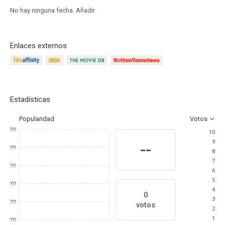
No hay ninguna fecha.
Añadir
Enlaces externos
Estadísticas
Popularidad
Votos
???
10
9
--
???
8
7
???
6
5
???
4
0
3
???
votos
2
1
???