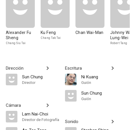
Alexander Fu
Ku Feng
Chan Wai-Man
Johnny W
Sheng
Lung-Wei
Chang Tak Tai
Chang Siu Tai
Robert Tang
Dirección
Escritura
Sun Chung
Ni Kuang
Director
Guión
Sun Chung
Guión
Cámara
Lam Nai-Choi
Director de Fotografía
Sonido