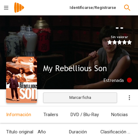
Identificarse/Registrarse
--
Sin valorar
My Rebellious Son
Estrenada
Marcar ficha
Información
Trailers
DVD / Blu-Ray
Noticias
Título original
Año
Duración
Clasificación por edades