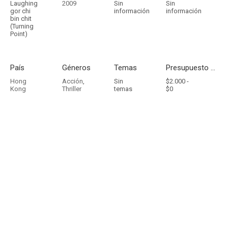
Laughing
2009
Sin
Sin
gor chi
información
información
bin chit
(Turning
Point)
País
Géneros
Temas
Presupuesto - Ingresos
Hong
Acción
,
Sin
$2.000 -
Kong
Thriller
temas
$0