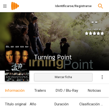
Identificarse/Registrarse
--
Sin valorar
Turning Point
Marcar ficha
Estrenada
Información
Trailers
DVD / Blu-Ray
Noticias
Título original
Año
Duración
Clasificación por edades