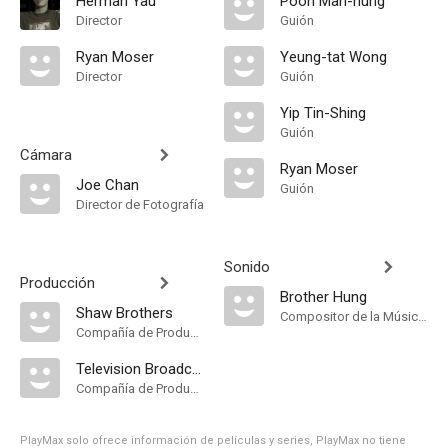
Herman Yau
Poon Man-hung
Director
Guión
Ryan Moser
Yeung-tat Wong
Director
Guión
Yip Tin-Shing
Guión
Cámara
Ryan Moser
Joe Chan
Guión
Director de Fotografía
Sonido
Producción
Brother Hung
Shaw Brothers
Compositor de la Música Original
Compañía de Produccion
Television Broadcasts Limited
Compañía de Produccion
PlayMax solo ofrece información de películas y series, PlayMax no tiene