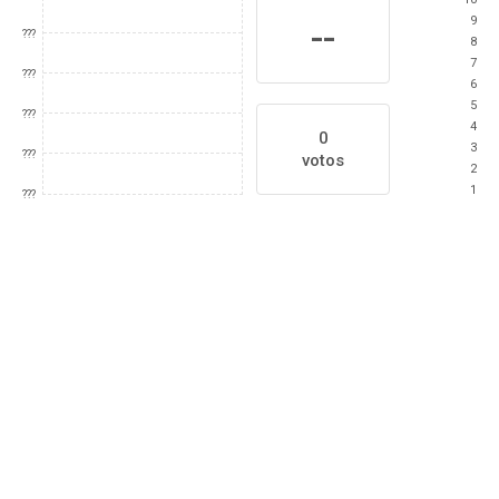
9
--
???
8
7
???
6
5
???
4
0
3
???
votos
2
1
???