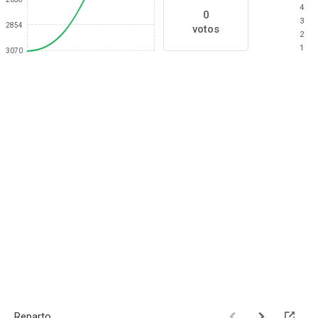
4
0
3
2854
votos
2
1
3070
Reparto