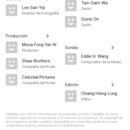
Tam Gam-Wa
Lee San-Yip
Guión
Director de Fotografía
Szeto On
Guión
Producción
Mona Fong Yat-Wah
Sonido
Productor
Eddie H. Wang
Shaw Brothers
Compositor de la Música Original
Compañía de Produccion
Celestial Pictures
Compañía de Produccion
Edición
Chiang Hsing-Lung
Editor
PlayMax solo ofrece información de películas y series, PlayMax no tiene
relación alguna con el productor o el director de la película. El copyright de
las imágenes, póster, carátula, fotografías y/o cubiertas pertenece a sus
respectivos autores, productoras y/o distribuidoras.