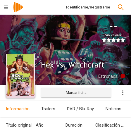
Identificarse/Registrarse
--
Sin valorar
Hex vs. Witchcraft
Estrenada
Marcar ficha
Información
Trailers
DVD / Blu-Ray
Noticias
Título original
Año
Duración
Clasificación por edades