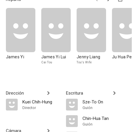
James Yi
James Yi Lui
Jenny Liang
Ju Hua Pe
Cai Tou
Tou's Wife
Dirección
Escritura
Kuei Chih-Hung
Sze-To On
Director
Guión
Chin-Hua Tan
Guión
Cámara