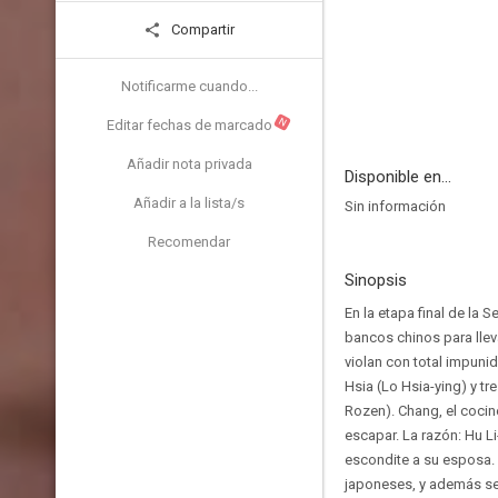
Compartir
Notificarme cuando...
N
Editar fechas de marcado
Añadir nota privada
Disponible en...
Añadir a la lista/s
Sin información
Recomendar
Sinopsis
En la etapa final de la
bancos chinos para llev
violan con total impuni
Hsia (Lo Hsia-ying) y tr
Rozen). Chang, el cocin
escapar. La razón: Hu Li-
escondite a su esposa. 
japoneses, y además se n