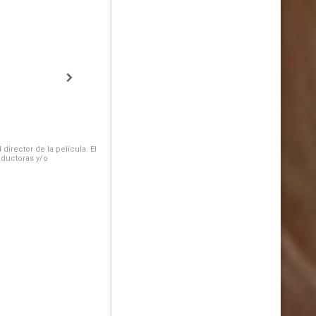
irector de la película. El
oductoras y/o