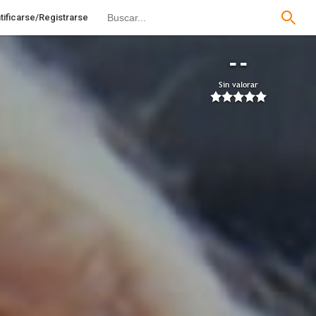
tificarse/Registrarse
--
Sin valorar