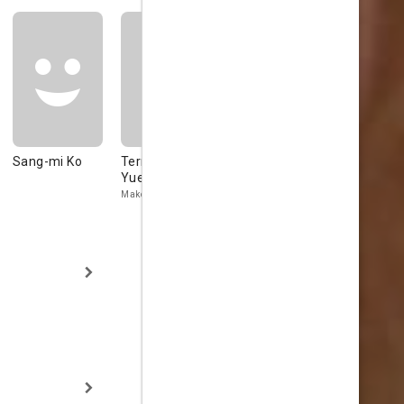
Sang-mi Ko
Terry Lau Wai-
Hsia-ying Lo
Got Ping
Yue
Yoko
Mako