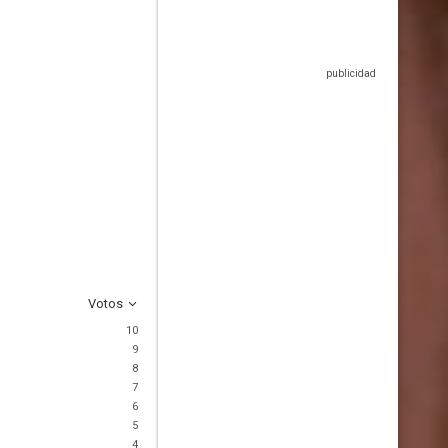
Votos
10
9
8
7
6
5
4