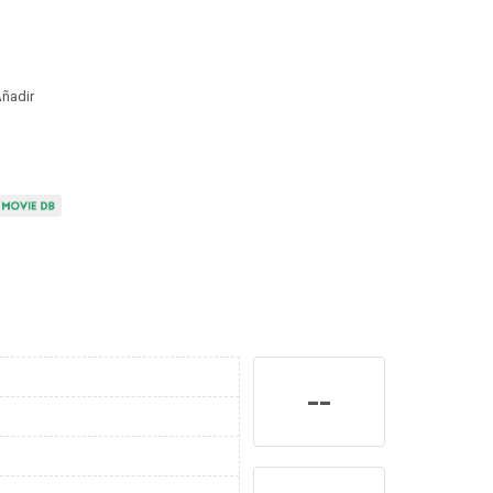
ñadir
--