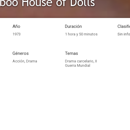
oo House of Dolls
Año
Duración
Clasif
1973
1 hora y 50 minutos
Sin inf
Géneros
Temas
Acción
,
Drama
Drama carcelario
,
II
Guerra Mundial