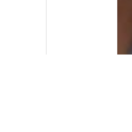
Contenido que expirara en VOD
Amazon Prime Video
Netflix
Filmin
Movistar+
Movistar+ Fibra