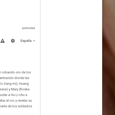
España
án robando oro de los
centración donde las
 (Ko Sang-mi), Huang
i Wane) y Mary (Roska
udar a Hu Li-chu a
tar el oro y revelar su
 parte de los soldados