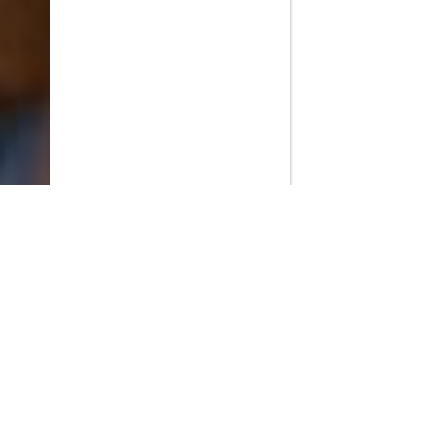
PlayMax
2026
Series populares
La Casa del Dragón
Silo
Ted Lasso
Stuart no consigue salvar el universo
Operaciones especiales: Lioness