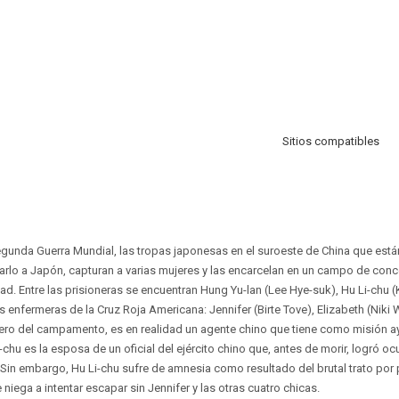
Sitios compatibles
 Segunda Guerra Mundial, las tropas japonesas en el suroeste de China que est
arlo a Japón, capturan a varias mujeres y las encarcelan en un campo de con
dad. Entre las prisioneras se encuentran Hung Yu-lan (Lee Hye-suk), Hu Li-chu
es enfermeras de la Cruz Roja Americana: Jennifer (Birte Tove), Elizabeth (Nik
ero del campamento, es en realidad un agente chino que tiene como misión ay
chu es la esposa de un oficial del ejército chino que, antes de morir, logró ocul
Sin embargo, Hu Li-chu sufre de amnesia como resultado del brutal trato por
iega a intentar escapar sin Jennifer y las otras cuatro chicas.