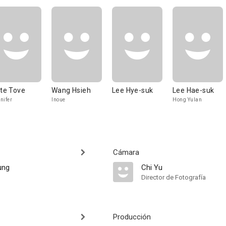
rte Tove
Wang Hsieh
Lee Hye-suk
Lee Hae-suk
nifer
Inoue
Hong Yulan
Cámara
ung
Chi Yu
Director de Fotografía
Producción