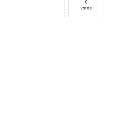
0
votos