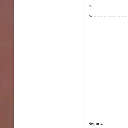
???
???
Reparto