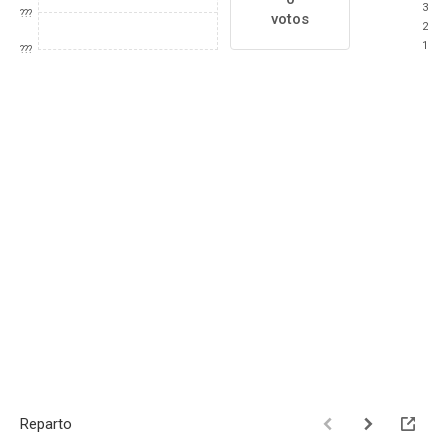
3
???
votos
2
1
???
Reparto