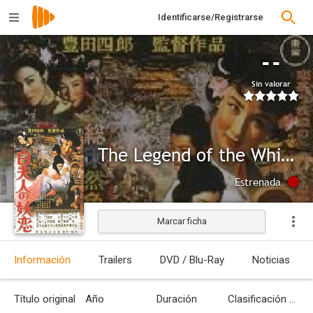
Identificarse/Registrarse
--
Sin valorar
The Legend of the White Serpent
Estrenada
Marcar ficha
Información
Trailers
DVD / Blu-Ray
Noticias
Título original
Año
Duración
Clasificación por edades