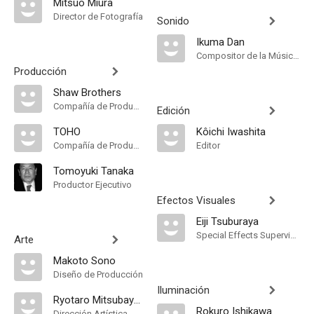
Mitsuo Miura
Director de Fotografía
Sonido
Ikuma Dan
Compositor de la Música Original
Producción
Shaw Brothers
Compañía de Produccion
Edición
TOHO
Kôichi Iwashita
Compañía de Produccion
Editor
Tomoyuki Tanaka
Productor Ejecutivo
Efectos Visuales
Eiji Tsuburaya
Special Effects Supervisor
Arte
Makoto Sono
Diseño de Producción
Iluminación
Ryotaro Mitsubayashi
Rokuro Ishikawa
Dirección Artística