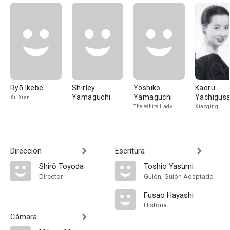
Ryō Ikebe
Shirley
Yoshiko
Kaoru
Yamaguchi
Yamaguchi
Yachigus
Xu Xian
The White Lady
Xiaoqing
Dirección
Escritura
Shirō Toyoda
Toshio Yasumi
Director
Guión, Guión Adaptado
Fusao Hayashi
Historia
Cámara