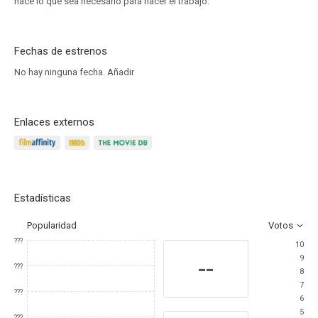
hace lo que sea necesario para hacer el trabajo.
Fechas de estrenos
No hay ninguna fecha.
Añadir
Enlaces externos
Estadísticas
Popularidad
Votos
???
10
9
--
???
8
7
???
6
5
???