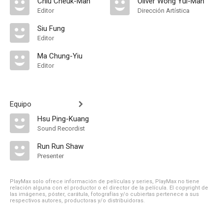
Chiu Cheuk-Man
Oliver Wong Yui-Man
Editor
Dirección Artística
Siu Fung
Editor
Ma Chung-Yiu
Editor
Equipo
Hsu Ping-Kuang
Sound Recordist
Run Run Shaw
Presenter
PlayMax solo ofrece información de películas y series, PlayMax no tiene
relación alguna con el productor o el director de la película. El copyright de
las imágenes, póster, carátula, fotografías y/o cubiertas pertenece a sus
respectivos autores, productoras y/o distribuidoras.