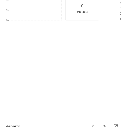
4
0
3
???
votos
2
1
???
Reparto