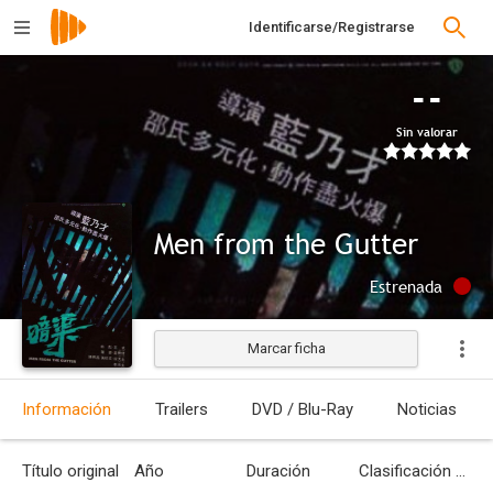
Identificarse/Registrarse
--
Sin valorar
Men from the Gutter
Estrenada
Marcar ficha
Información
Trailers
DVD / Blu-Ray
Noticias
Título original
Año
Duración
Clasificación por edades