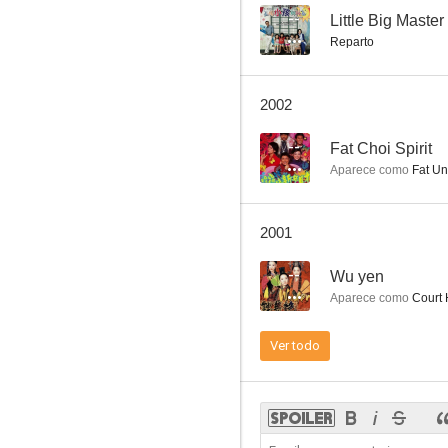
--
Little Big Master
Reparto
Raped by an Angel
2002
--
--
Fat Choi Spirit
Aparece como
Fat Un
2001
--
Wu yen
Aparece como
Court 
Legend of the Dragon
Ver todo
--