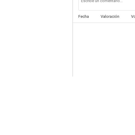
Fecha
Valoración
V
Men from the Gutter
--
No juegues con fuego