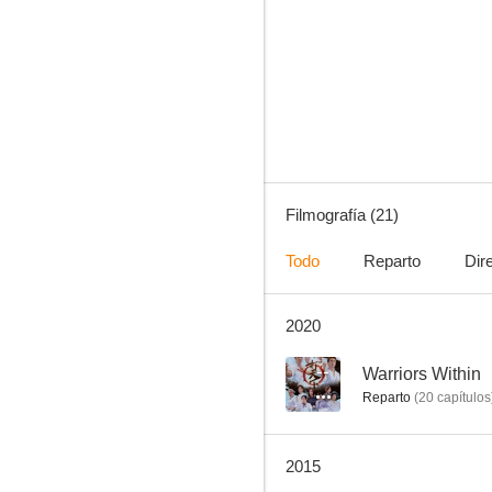
Warriors Within
--
Filmografía (21)
Todo
Reparto
Dir
2020
Wu yen
--
--
Warriors Within
Reparto
(
20
capítulos
2015