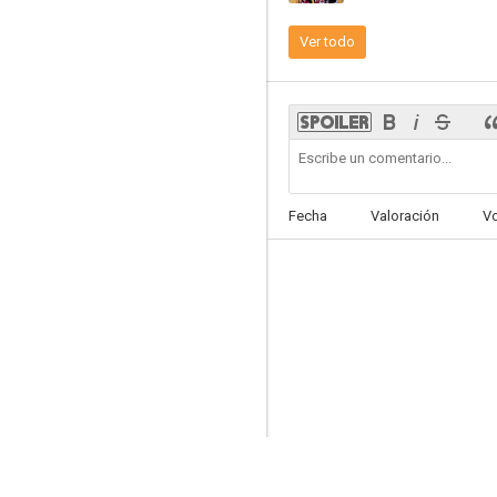
Ver todo
Return of the Sentimental Swordsman
--
Fecha
Valoración
V
Golpe maestro de un vengador