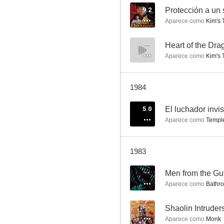
9.2
Protección a un
Aparece como
Kim's 
Hua xin da shao
--
Heart of the Dra
Aparece como
Kim's 
--
1984
5.0
El luchador invis
Aparece como
Temple
1983
The Dead and the Deadly
--
Men from the Gut
--
Aparece como
Bathro
--
Shaolin Intruder
Aparece como
Monk