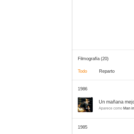
El luchador invisible
--
Filmografía (20)
Todo
Reparto
1986
Discípulos de la Cámara 36
--
--
Un mañana mej
Aparece como
Man in
1985