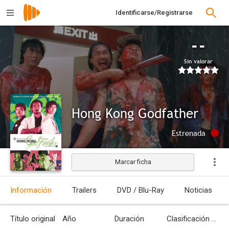
Identificarse/Registrarse
--
Sin valorar
Hong Kong Godfather
Estrenada
Marcar ficha
Información
Trailers
DVD / Blu-Ray
Noticias
Título original
Año
Duración
Clasificación por edades