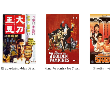
8.0
5.6
El guardaespaldas de acero
Kung Fu contra los 7 vampiros de oro
Shaolin inv
--
--