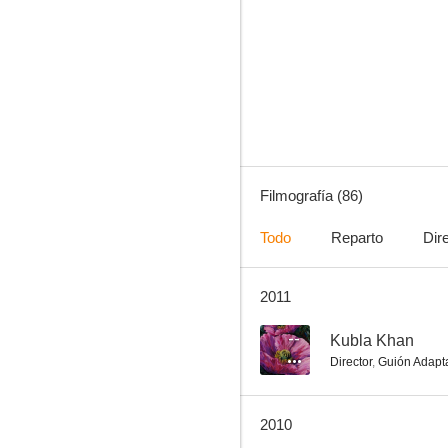
Yang ± Yin: Gender in Chinese Cinema
--
Filmografía (86)
Todo
Reparto
Dir
2011
House of Traps
--
--
Kubla Khan
Director
,
Guión Adapt
2010