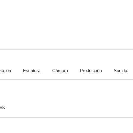
Boxer Rebellion
Shanghai 13
The Nine 
--
--
ección
Escritura
Cámara
Producción
Sonido
Ode to Gallantry
Five Element Ninjas
The Brave A
--
--
ado