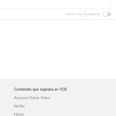
Mínimo de
50
palabras
Archer
Magnificent Wanderers
El padrino de Chinatown
--
--
--
Contenido que expirara en VOD
in Boxers
The Bloody Avengers
The Fantastic Magic Baby
Amazon Prime Video
--
--
--
Netflix
Filmin