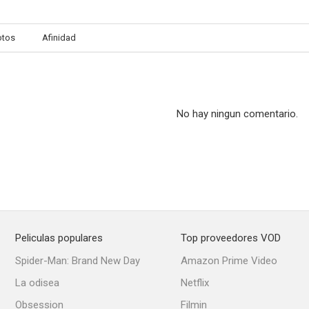
otos
Afinidad
Crippled Avengers
Combate mortal
The Brave 
--
--
No hay ningun comentario.
Peliculas populares
Top proveedores VOD
7 Man Army (Seven Man Army)
Shaolin Temple
The New Shaol
Spider-Man: Brand New Day
Amazon Prime Video
--
--
La odisea
Netflix
Obsession
Filmin