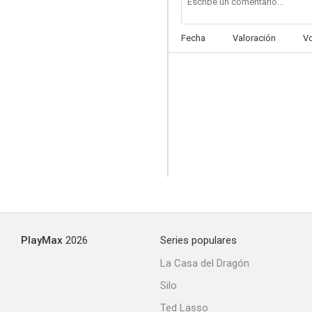
Fecha
Valoración
V
Life Gamble
--
PlayMax
2026
Series populares
Los vengadores del Shaolin
La Casa del Dragón
--
Silo
Ted Lasso