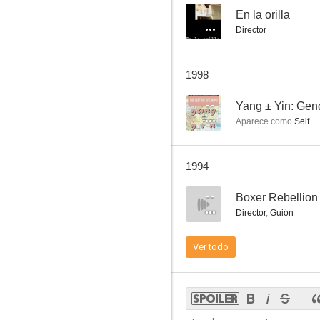
--
En la orilla
Director
The Rebel Intruders
1998
--
--
Yang ± Yin: Gen
Aparece como
Self
1994
--
Boxer Rebellion
Director
,
Guión
Shaolin Rescuers
Ver todo
--