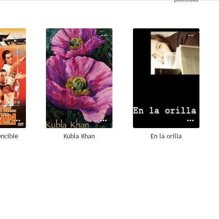
4.0
--
--
encible
Kubla Khan
En la orilla
--
--
--