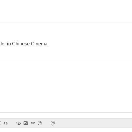
Los dos campeones del Shaolin
The Flag of Iron
Shaolin He
--
--
der in Chinese Cinema
The Daredevils
The Kid with the Golden Arm
The Magnificen
--
--