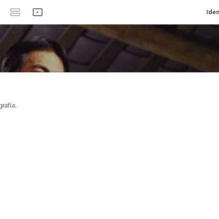
Iden
rafía.