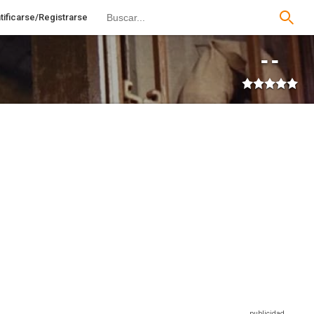
tificarse/Registrarse
--