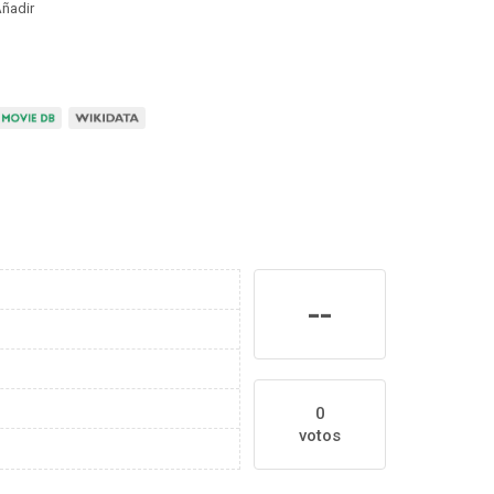
ñadir
--
0
votos