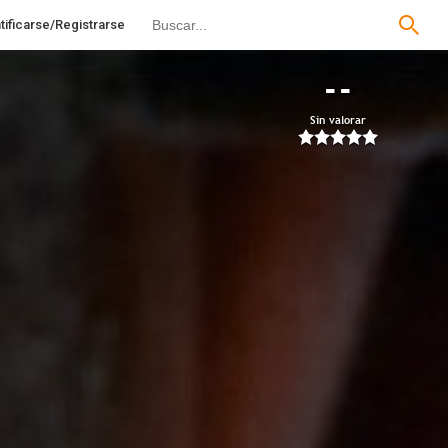
tificarse/Registrarse
--
Sin valorar