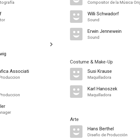
tografía
Compositor de la Música Orig
f
Willi Schwadorf
tor
Sound
Erwin Jennewein
Sound
wig
Costume & Make-Up
fica Associati
Susi Krause
Produccion
Maquilladora
Karl Hanoszek
Produccion
Maquilladora
ler
anager
Arte
Hans Berthel
Diseño de Producción