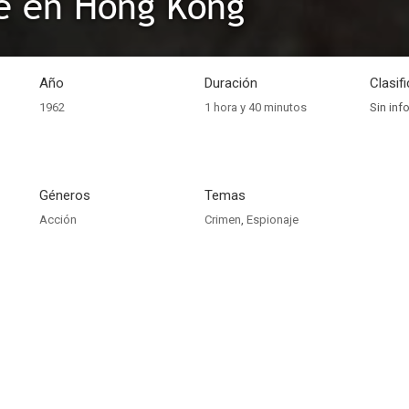
e en Hong Kong
Año
Duración
Clasif
1962
1 hora y 40 minutos
Sin inf
Géneros
Temas
Acción
Crimen
,
Espionaje