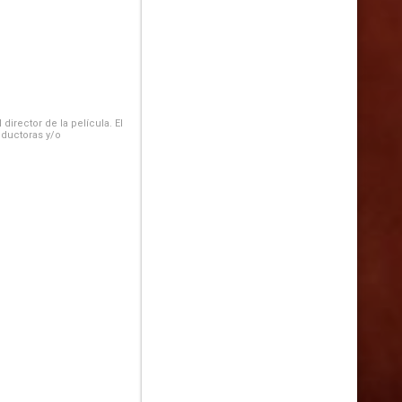
irector de la película. El
oductoras y/o