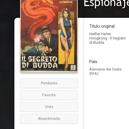
Espionaj
Título original
Heißer Hafen
Hongkong - Il Segreto
di Budda
País
Alemania del Oeste
(RFA)
Pendiente
Favorita
Vista
Abandonada