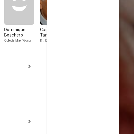
Dominique
Carlo
Zhu Mu
Yuen Hsiao
Boschero
Tamberlani
Tien
Colette May Wong
Dr. Ellington