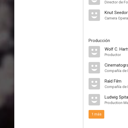
Director de Fo
Knut Seedor
Camera Opera
Producción
Wolf C. Hart
Productor
Cinematogra
Compañía de 
Raìd Film
Compañía de 
Ludwig Spita
Production M
1 más