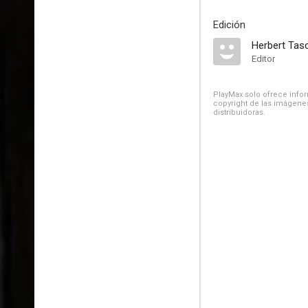
Edición
Herbert Tas
Editor
PlayMax solo ofrece inform
copyright de las imágenes
distribuidoras.