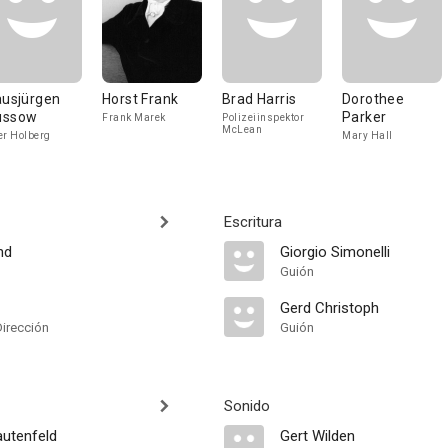
ausjürgen
Horst Frank
Brad Harris
Dorothee
ussow
Parker
Frank Marek
Polizeiinspektor
McLean
er Holberg
Mary Hall
Escritura
nd
Giorgio Simonelli
Guión
Gerd Christoph
Dirección
Guión
Sonido
autenfeld
Gert Wilden