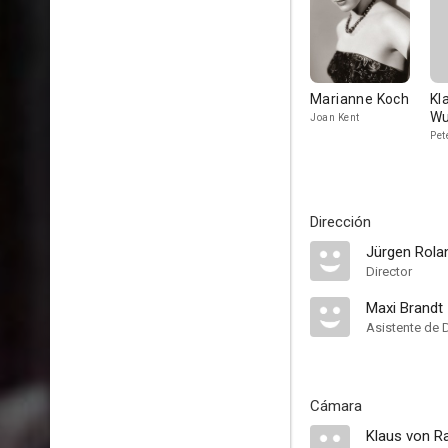
Marianne Koch
Kl
W
Joan Kent
Pet
Dirección
Jürgen Rola
Director
Maxi Brandt
Asistente de 
Cámara
Klaus von R