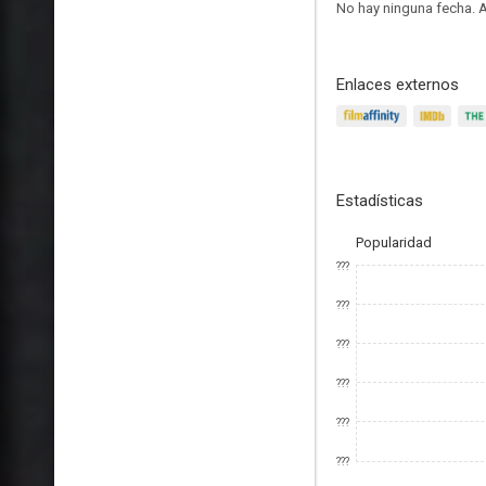
No hay ninguna fecha.
A
Enlaces externos
Estadísticas
Popularidad
???
???
???
???
???
???