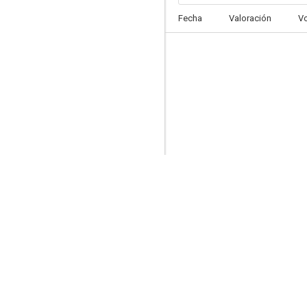
Fecha
Valoración
V
The Young Rebel
--
Kiss of Death
--