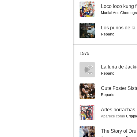
--
Loco loco kung f
Martial Arts Choreogr
La danza de la pantera borracha
--
Los puños de la 
Reparto
--
1979
6.0
La furia de Jack
Reparto
--
Cute Foster Sist
Reparto
Artes borrachas, puños rotos
--
--
Artes borrachas,
Aparece como
Crippled F
--
The Story of Dr