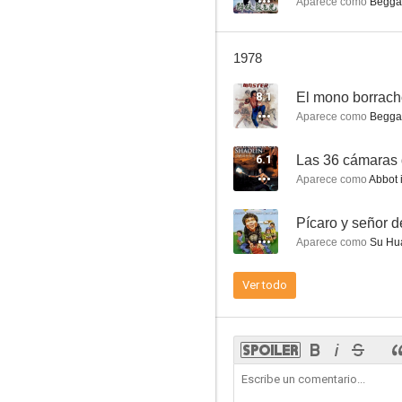
Aparece como
Begga
1978
8.1
El aprendiz del mono borracho
Aparece como
Begga
--
6.1
Las 36 cámaras 
Aparece como
Abbot in
--
Pícaro y señor 
Aparece como
Su Hua C
Ver todo
El mundo del mono borracho
--