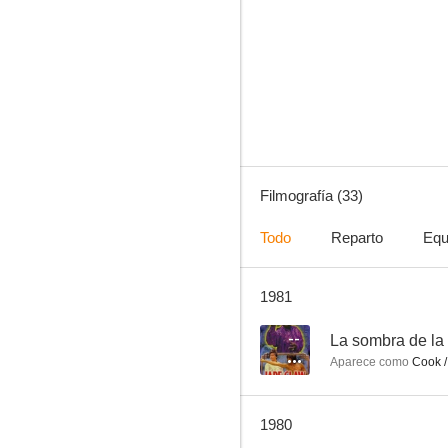
La furia de Jackie
--
Filmografía (33)
Todo
Reparto
Equ
1981
Loco loco kung fu
--
--
La sombra de la 
Aparece como
Cook /
1980