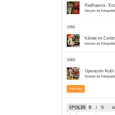
--
Radhapura - End
Director de Fotografía
Peter Voss caballero detective
1966
--
--
Kárate en Ceilá
Director de Fotografía
1965
--
Operación Rubí
Director de Fotografía
Skandal in Ischl
Ver todo
--