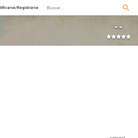
tificarse/Registrarse
--