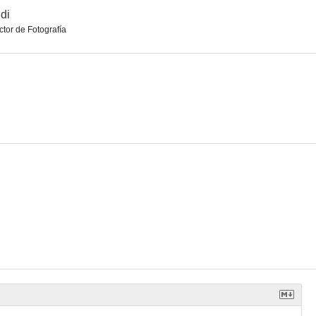
di
ctor de Fotografía
ara dos
Peter Voss, ladrón de millones
Ibrahin, el médico egipcio
--
--
--
El asesino de la autopista
Die goldene Pest
Weg ohne Umkehr (No Way Back)