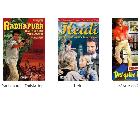
--
--
Radhapura - Endstation der Verdammten
Heidi
Kárate en 
--
--