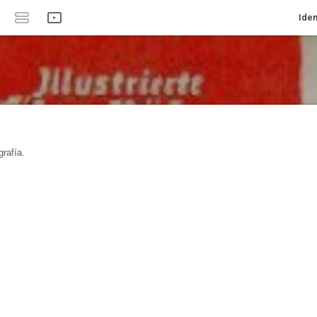
Iden
rafía.