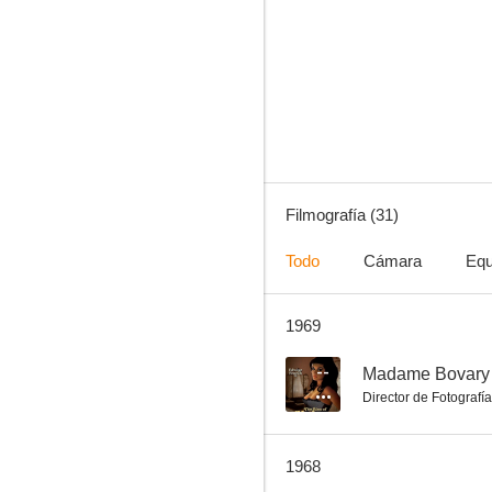
Cargamento blanco
--
Filmografía (31)
Todo
Cámara
Equ
1969
Ana Such
--
--
Madame Bovary
Director de Fotografía
1968