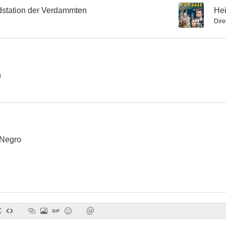
station der Verdammten
--
Hei
Dire
Die Halbzarte
Juicio en las nubes
Chocolate p
--
--
n
 Negro
Una mujer en la niebla
En una pequeña carpa, un gran amor