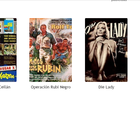
--
--
--
Ceilán
Operación Rubí Negro
Die Lady
--
--
--