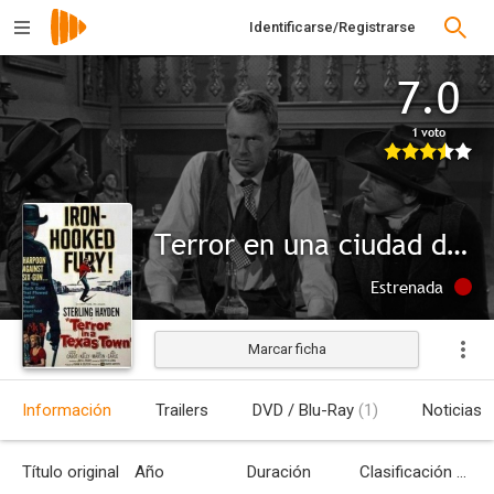
Identificarse/Registrarse
7.0
1 voto
Terror en una ciudad de Texas
Estrenada
Marcar ficha
Información
Trailers
DVD / Blu-Ray
(1)
Noticias
Título original
Año
Duración
Clasificación por edades