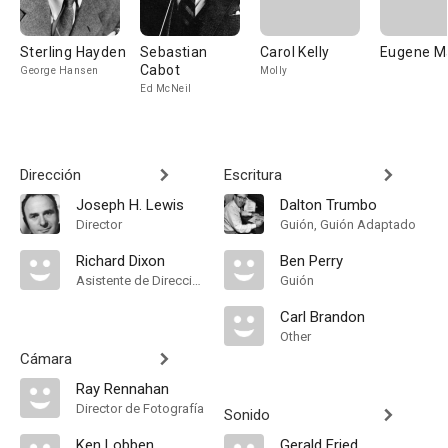
Sterling Hayden
Sebastian
Carol Kelly
Eugene Ma
Cabot
George Hansen
Molly
Ed McNeil
Dirección
Escritura
Joseph H. Lewis
Dalton Trumbo
Director
Guión, Guión Adaptado
Richard Dixon
Ben Perry
Asistente de Dirección
Guión
Carl Brandon
Other
Cámara
Ray Rennahan
Director de Fotografía
Sonido
Ken Lobben
Gerald Fried