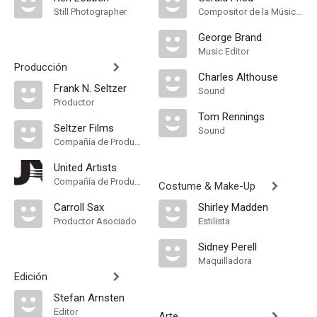
Still Photographer
Compositor de la Música Original
George Brand
Music Editor
Producción
Charles Althouse
Frank N. Seltzer
Sound
Productor
Tom Rennings
Seltzer Films
Sound
Compañía de Produccion
United Artists
Compañía de Produccion
Costume & Make-Up
Carroll Sax
Shirley Madden
Productor Asociado
Estilista
Sidney Perell
Maquilladora
Edición
Stefan Arnsten
Editor
Arte