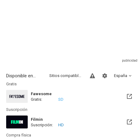
Disponible en...
Sitios compatibles
España
Gratis
Fawesome
Gratis:
SD
Suscripción
Filmin
Suscripción:
HD
Disponible hasta el Mié, 02 Sep 2026 (Quedan 25 días)
Compra física