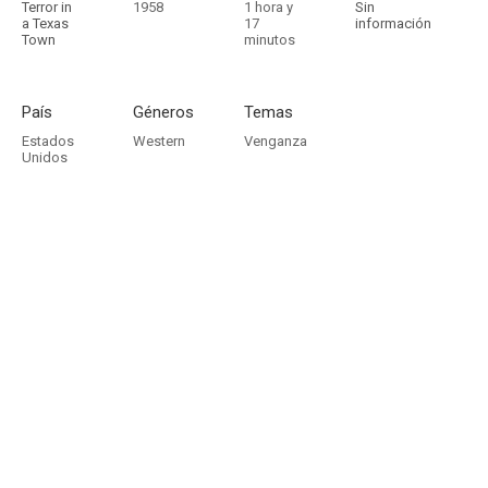
Terror in
1958
1 hora y
Sin
a Texas
17
información
Town
minutos
País
Géneros
Temas
Estados
Western
Venganza
Unidos