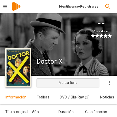
Identificarse/Registrarse
--
Sin valorar
Doctor X
Marcar ficha
Estrenada
Información
Trailers
DVD / Blu-Ray
(2)
Noticias
Título original
Año
Duración
Clasificación por edades