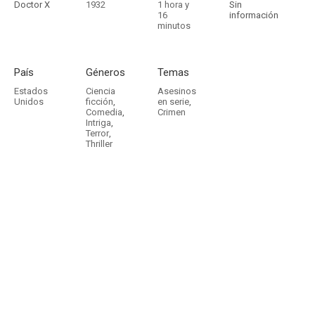
Doctor X
1932
1 hora y
Sin
16
información
minutos
País
Géneros
Temas
Estados
Ciencia
Asesinos
Unidos
ficción
,
en serie
,
Comedia
,
Crimen
Intriga
,
Terror
,
Thriller