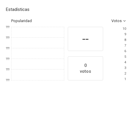
Estadísticas
Popularidad
Votos
???
10
9
--
???
8
7
???
6
5
???
4
0
3
???
votos
2
1
???