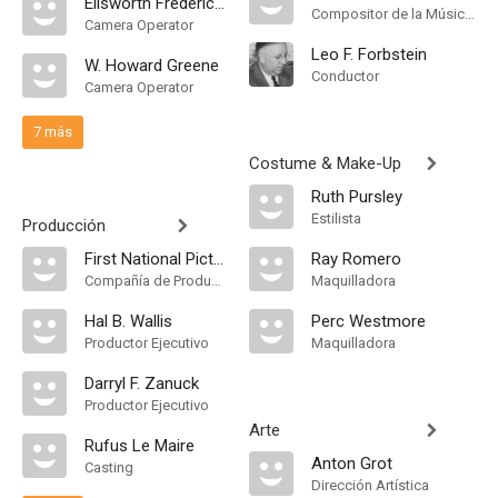
Ellsworth Fredericks
Compositor de la Música Original
Camera Operator
Leo F. Forbstein
W. Howard Greene
Conductor
Camera Operator
7 más
Costume & Make-Up
Ruth Pursley
Estilista
Producción
First National Picture
Ray Romero
Compañía de Produccion
Maquilladora
Hal B. Wallis
Perc Westmore
Productor Ejecutivo
Maquilladora
Darryl F. Zanuck
Productor Ejecutivo
Arte
Rufus Le Maire
Anton Grot
Casting
Dirección Artística