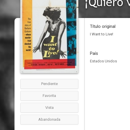
¡Quiero v
Título original
I Want to Live!
País
Estados Unidos
Pendiente
Favorita
Vista
Abandonada