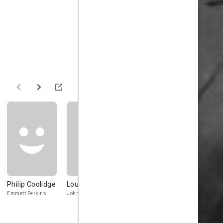
Philip Coolidge
Lou Krugman
James
Bartlett
Philbrook
Robinson
Emmett Perkins
John R. 'Jack' Santo
Bruce King
District Attorn
Milton