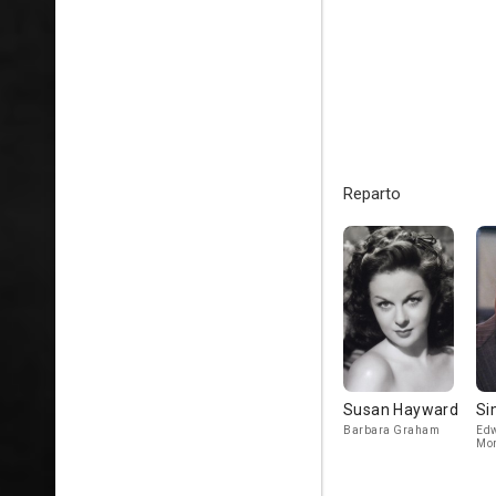
Reparto
Susan Hayward
Si
Barbara Graham
Edw
Mo