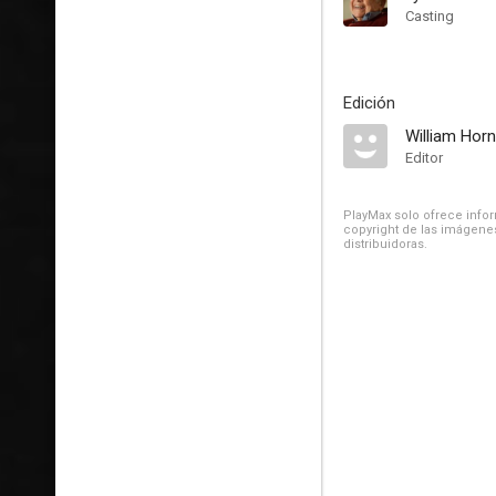
Casting
Edición
William Hor
Editor
PlayMax solo ofrece inform
copyright de las imágenes
distribuidoras.