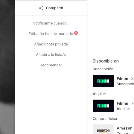
Compartir
Notificarme cuando...
N
Editar fechas de marcado
Añadir nota privada
Añadir a la lista/s
Disponible en...
Recomendar
Suscripción
Filmin
Di
Suscripci
Alquiler
Filmin
Di
Alquiler:
Compra física
Amazon
Compra fí