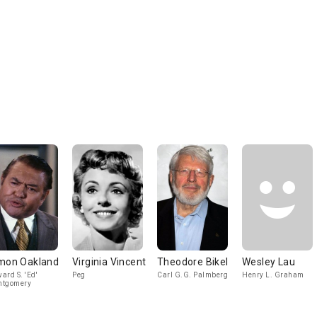
mon Oakland
Virginia Vincent
Theodore Bikel
Wesley Lau
ard S. 'Ed'
Peg
Carl G.G. Palmberg
Henry L. Graham
ntgomery