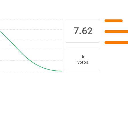
7.62
6
votos