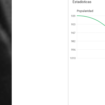
Estadísticas
Popularidad
939
953
967
982
996
1010