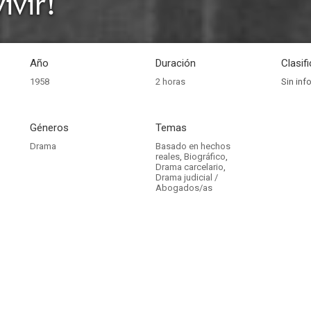
ivir!
Año
Duración
Clasif
1958
2 horas
Sin inf
Géneros
Temas
Drama
Basado en hechos
reales
,
Biográfico
,
Drama carcelario
,
Drama judicial /
Abogados/as