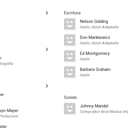
Escritura
Nelson Gidding
Guión, Guión Adaptado
Don Mankiewicz
Guión, Guión Adaptado
Ed Montgomery
n
Guión
tografía
Barbara Graham
Guión
er
Sonido
Johnny Mandel
wyn-Mayer
Compositor de la Música Orig
Produccion
ster