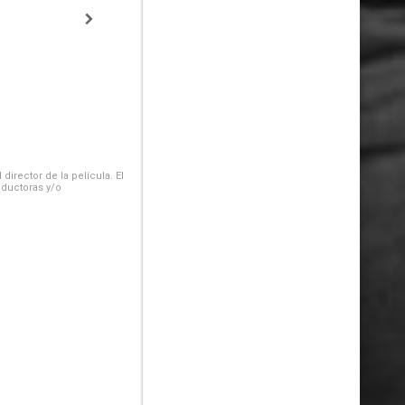
irector de la película. El
oductoras y/o