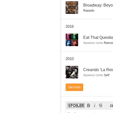
--
Broadway: Beyo
Reparto
Ironside
2016
8.5
--
Eat That Questi
Aparece como
Rance 
2010
--
Creando 'La Rein
Aparece como
Self
Camuflaje
Ver todo
8.3