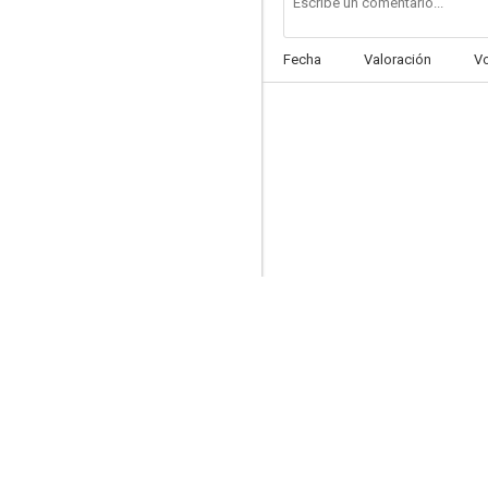
Fecha
Valoración
V
Misión imposible
7.8
Hotel
7.6