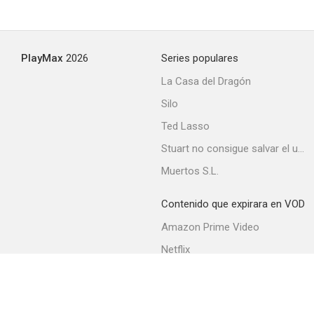
La isla de la fantasía
PlayMax
2026
Series populares
--
La Casa del Dragón
Silo
Ted Lasso
Stuart no consigue salvar el universo
Muertos S.L.
Contenido que expirara en VOD
Asesinato en el vuelo 502
Amazon Prime Video
--
Netflix
Filmin
Movistar+