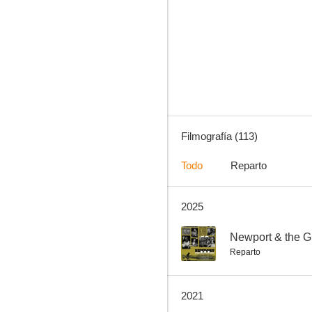
El coche fantástico
10
Filmografía (113)
Todo
Reparto
2025
No me abandones
8.9
--
Newport & the G
Reparto
2021