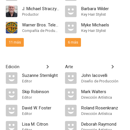
J. Michael Straczynski
Barbara Wilder
Productor
Key Hair Stylist
Warner Bros. Television
Myke Michaels
Compañía de Produccion
Key Hair Stylist
11 más
6 más
Edición
Arte
Suzanne Sternlight
John Iacovelli
Editor
Diseño de Producción
Skip Robinson
Mark Walters
Editor
Dirección Artística
David W. Foster
Roland Rosenkranz
Editor
Dirección Artística
Lisa M. Citron
Deborah Raymond
Editor
Dirección Artística