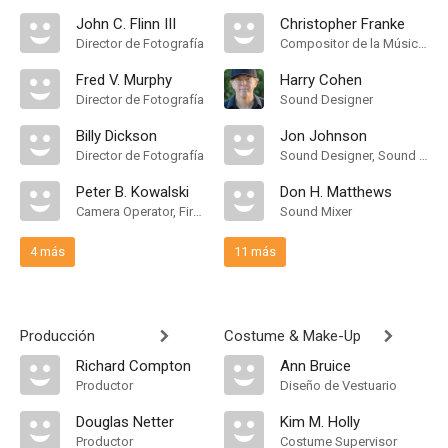
John C. Flinn III
Christopher Franke
Director de Fotografía
Compositor de la Música Original, Música
Fred V. Murphy
Harry Cohen
Director de Fotografía
Sound Designer
Billy Dickson
Jon Johnson
Director de Fotografía
Sound Designer, Sound Supervisor
Peter B. Kowalski
Don H. Matthews
Camera Operator, First Assistant Camera
Sound Mixer
4 más
11 más
Producción
Costume & Make-Up
Richard Compton
Ann Bruice
Productor
Diseño de Vestuario
Douglas Netter
Kim M. Holly
Productor
Costume Supervisor