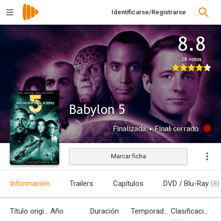
Identificarse/Registrarse
8.8
28 votos
Babylon 5
Finalizada • Final cerrado
Marcar ficha
Información
Trailers
Capítulos
DVD / Blu-Ray
(8)
Título original
Año
Duración
Temporadas
Clasificación por edades