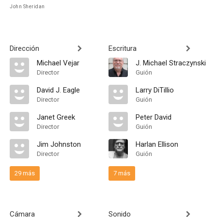
John Sheridan
Dirección
Escritura
Michael Vejar
J. Michael Straczynski
Director
Guión
David J. Eagle
Larry DiTillio
Director
Guión
Janet Greek
Peter David
Director
Guión
Jim Johnston
Harlan Ellison
Director
Guión
29 más
7 más
Cámara
Sonido