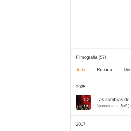
El caramelo asesino
9.3
Filmografía (57)
Todo
Reparto
Dir
2025
¿Quién es el jefe?
8.0
3.5
Las sombras de
Aparece como
Self (a
2017