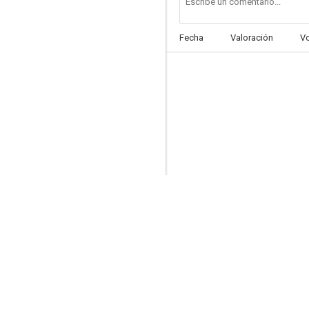
Fecha
Valoración
V
Babylon 5: The River of Souls
6.8
Pedro y el dragón Elliot
5.5