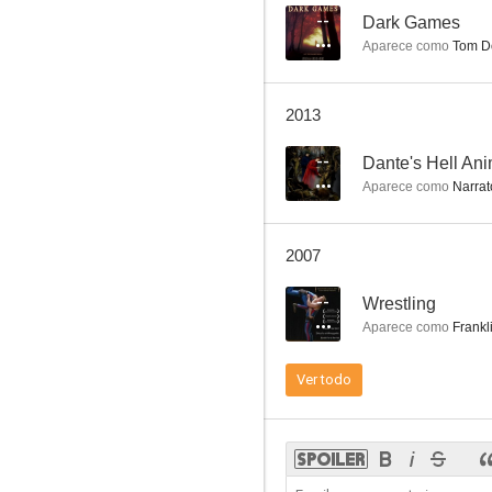
--
Dark Games
Aparece como
Tom D
En ruta
2013
7.5
--
Dante's Hell An
Aparece como
Narrato
2007
--
Wrestling
Aparece como
Frankl
Casi embarazada
Ver todo
7.0