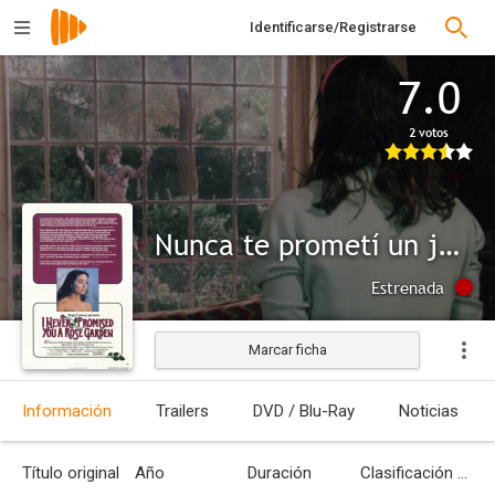
Identificarse/Registrarse
7.0
2 votos
Nunca te prometí un jardín de rosas
Estrenada
Marcar ficha
Información
Trailers
DVD / Blu-Ray
Noticias
Título original
Año
Duración
Clasificación por edades