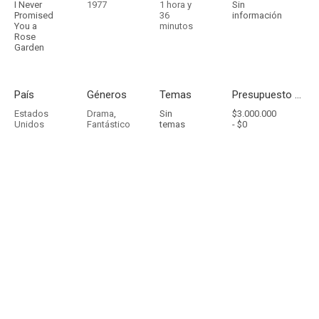
I Never
1977
1 hora y
Sin
Promised
36
información
You a
minutos
Rose
Garden
País
Géneros
Temas
Presupuesto - Ingresos
Estados
Drama
,
Sin
$3.000.000
Unidos
Fantástico
temas
-
$0