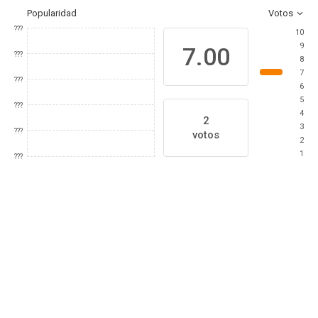
Popularidad
Votos
???
10
9
7.00
???
8
7
???
6
5
???
4
2
3
???
votos
2
1
???