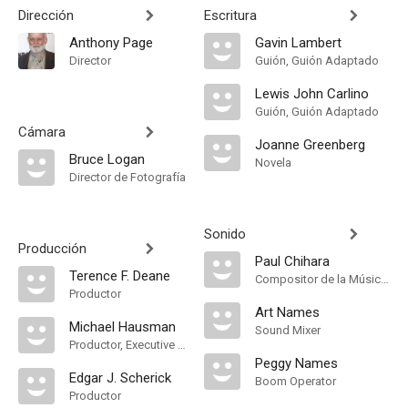
Dirección
Escritura
Anthony Page
Gavin Lambert
Director
Guión, Guión Adaptado
Lewis John Carlino
Guión, Guión Adaptado
Cámara
Joanne Greenberg
Bruce Logan
Novela
Director de Fotografía
Sonido
Producción
Paul Chihara
Terence F. Deane
Compositor de la Música Original
Productor
Art Names
Michael Hausman
Sound Mixer
Productor, Executive In Charge Of Production
Peggy Names
Edgar J. Scherick
Boom Operator
Productor