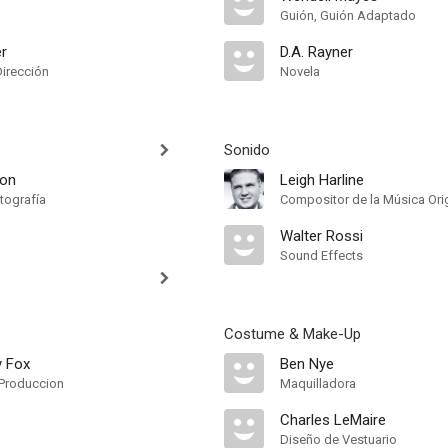
Guión, Guión Adaptado
er
D.A. Rayner
Dirección
Novela
Sonido
son
Leigh Harline
tografía
Compositor de la Música Orig
Walter Rossi
Sound Effects
Costume & Make-Up
y Fox
Ben Nye
Produccion
Maquilladora
Charles LeMaire
Diseño de Vestuario