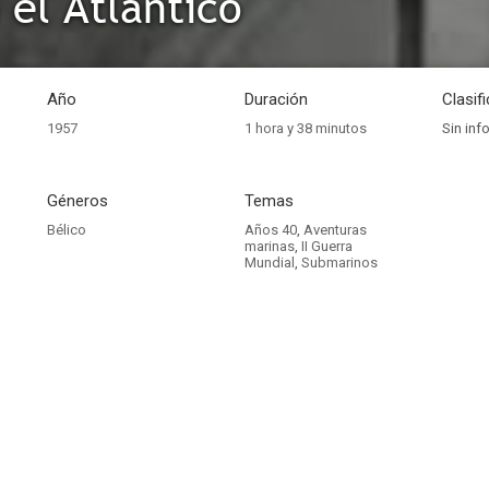
 el Atlántico
Año
Duración
Clasif
1957
1 hora y 38 minutos
Sin inf
Géneros
Temas
Bélico
Años 40
,
Aventuras
marinas
,
II Guerra
Mundial
,
Submarinos