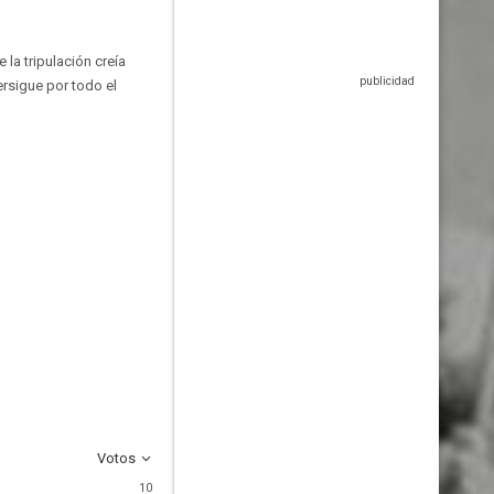
la tripulación creía
rsigue por todo el
Votos
10