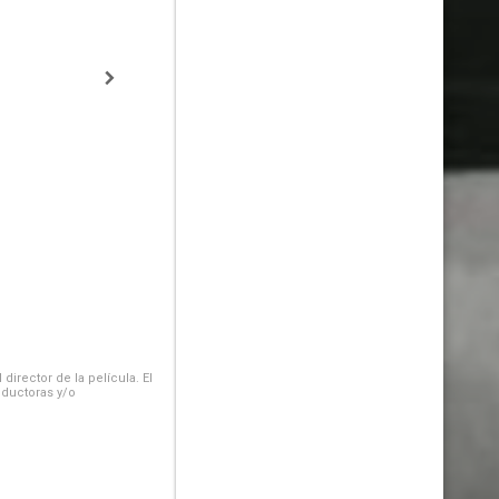
irector de la película. El
oductoras y/o