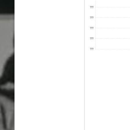
???
???
???
???
???