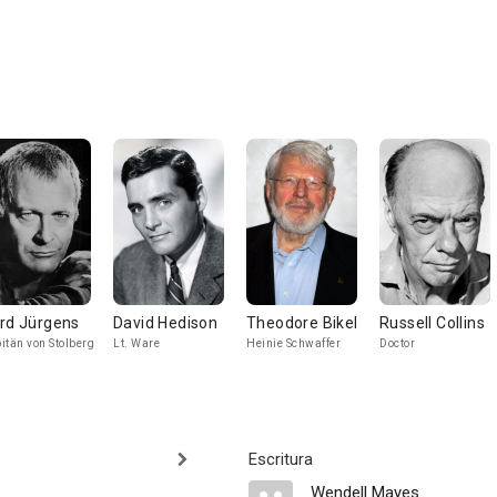
rd Jürgens
David Hedison
Theodore Bikel
Russell Collins
itän von Stolberg
Lt. Ware
Heinie Schwaffer
Doctor
Escritura
Wendell Mayes