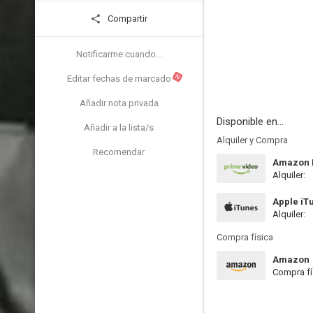
Compartir
Notificarme cuando...
N
Editar fechas de marcado
Añadir nota privada
Disponible en...
Añadir a la lista/s
Alquiler y Compra
Recomendar
Amazon P
Alquiler:
Apple iT
Alquiler:
Compra física
Amazon
Compra fí