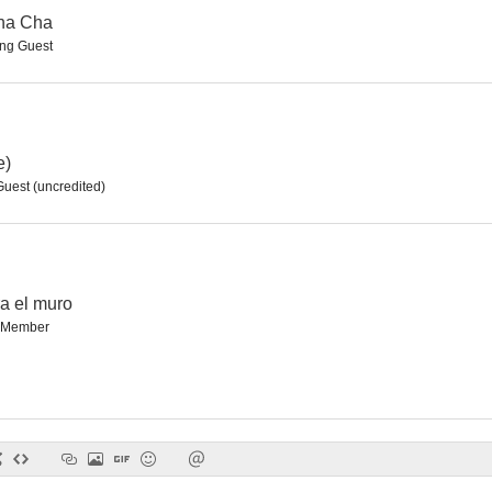
ha Cha
ng Guest
Duelo en el Atlántico
Mi desconfiada esposa
Cara de 
6.7
6.5
e)
Guest (uncredited)
a el muro
 Member
Los caballeros las prefieren rubias
El castillo de Dragonwyck
6.2
6.2