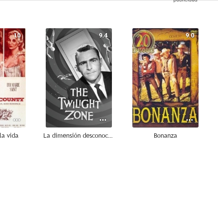
10
9.4
9.0
la vida
La dimensión desconocida
Bonanza
8.0
7.8
7.6