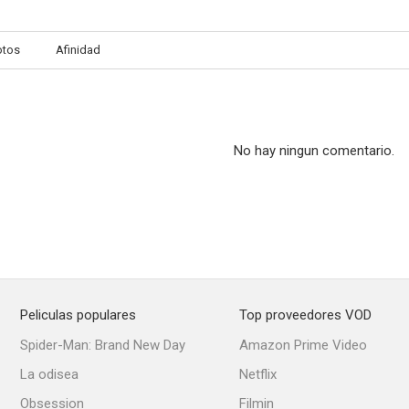
otos
Afinidad
Su juego favorito
Adán también tenía su manzana
Empezó con 
5.8
5.0
No hay ningun comentario.
Peliculas populares
Top proveedores VOD
Los bucaneros
La chica y el vaquero
Bombard
Spider-Man: Brand New Day
Amazon Prime Video
4.0
--
La odisea
Netflix
Obsession
Filmin