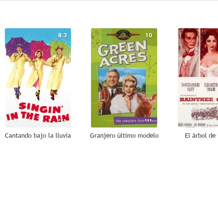
8.3
10
Cantando bajo la lluvia
Granjero último modelo
El árbol de 
8.0
8.0