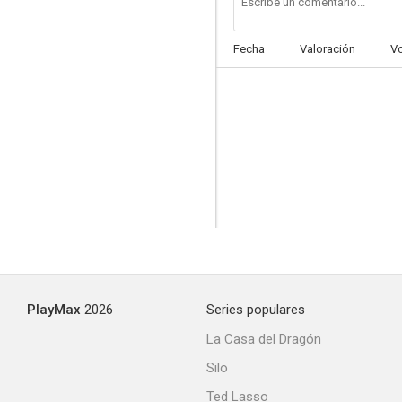
Fecha
Valoración
V
Navidades blancas
6.0
PlayMax
2026
Series populares
El Halcón inicia el vuelo
La Casa del Dragón
4.0
Silo
Ted Lasso