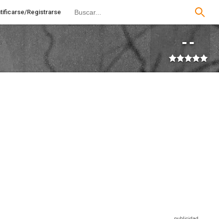
tificarse/Registrarse
--