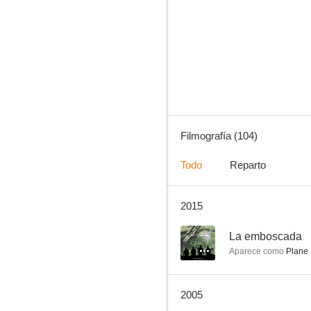
Bailando nace el amor
7.6
Filmografía (104)
Todo
Reparto
2015
Monsieur Verdoux
7.3
--
La emboscada
Aparece como
Plane 
2005