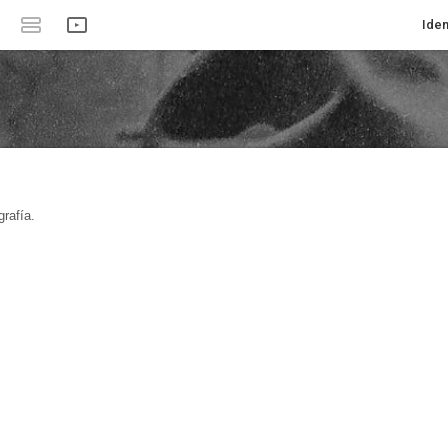
Iden
rafía.