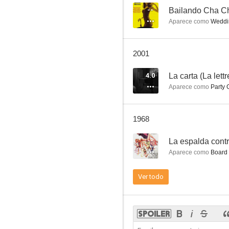
--
Bailando Cha C
Aparece como
Weddi
Born to Kill (Nacido para matar)
2001
6.7
4.0
La carta (La lettr
Aparece como
Party 
1968
--
La espalda contr
Aparece como
Board
Tempestad sobre Washington
Ver todo
6.3