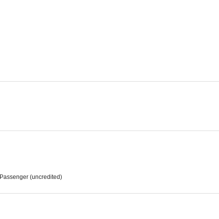
El rey del juego
Siempre hace buen tiempo
Cimarr
7.5
7.5
Perry Mason
Melodías de Broadway 1955
Tú y y
7.3
7.0
Passenger (uncredited)