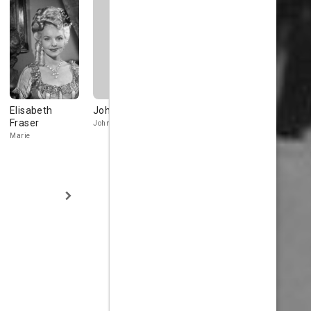
Elisabeth
John Indrisano
Stan Freberg
Don Hagge
Fraser
Johnny Terrento
Marvin
Director Don
Marie