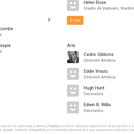
Helen Rose
Diseño de Vestuario, Wardro
2 más
wcombe
ts
lespie
Arte
ts
Cedric Gibbons
Dirección Artística
Eddie Imazu
Dirección Artística
Hugh Hunt
Decorados
Edwin B. Willis
Decorados
ación de películas y series, PlayMax no tiene relación alguna con el productor o el d
, póster, carátula, fotografías y/o cubiertas pertenece a sus respectivos autores, pr