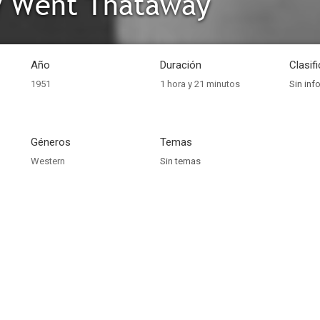
y Went Thataway
Año
Duración
Clasif
1951
1 hora y 21 minutos
Sin inf
Géneros
Temas
Western
Sin temas