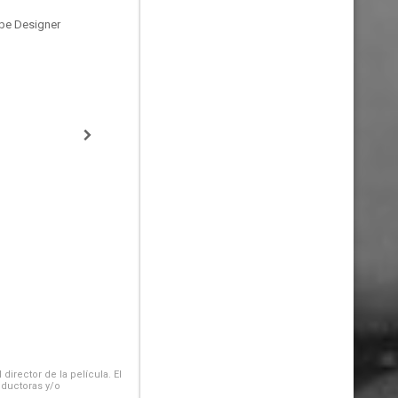
be Designer
irector de la película. El
oductoras y/o