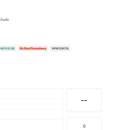
ñadir
--
0