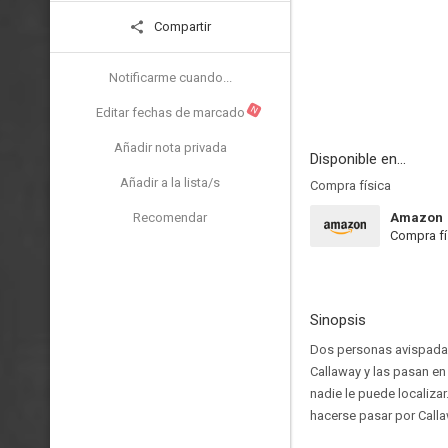
Compartir
Notificarme cuando...
N
Editar fechas de marcado
Añadir nota privada
Disponible en...
Añadir a la lista/s
Compra física
Recomendar
Amazon
Compra fí
Sinopsis
Dos personas avispadas
Callaway y las pasan en 
nadie le puede localiza
hacerse pasar por Call