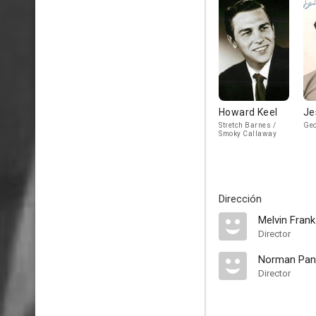
Howard Keel
Je
Stretch Barnes /
Ge
Smoky Callaway
Dirección
Melvin Frank
Director
Norman Pa
Director