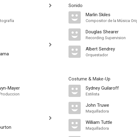
Sonido
Marlin Skiles
tografía
Compositor de la Música Orig
Douglas Shearer
Recording Supervision
Albert Sendrey
nama
Orquestador
Costume & Make-Up
wyn-Mayer
Sydney Guilaroff
Produccion
Estilista
John Truwe
Maquilladora
William Tuttle
urton
Maquilladora