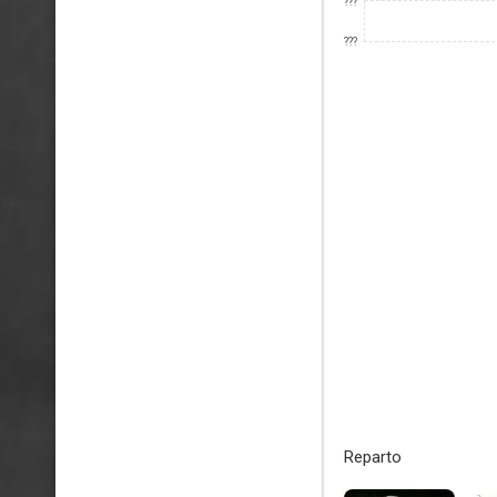
???
???
Reparto