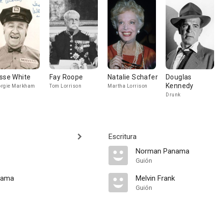
sse White
Fay Roope
Natalie Schafer
Douglas
Kennedy
orgie Markham
Tom Lorrison
Martha Lorrison
Drunk
Escritura
Norman Panama
Guión
nama
Melvin Frank
Guión