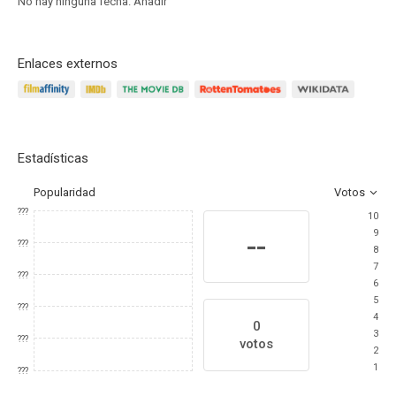
No hay ninguna fecha.
Añadir
Enlaces externos
Estadísticas
Popularidad
Votos
???
10
9
--
???
8
7
???
6
5
???
4
0
3
???
votos
2
1
???