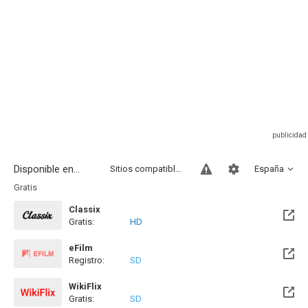
Disponible en...
Sitios compatibles
España
Gratis
Classix
Gratis:
HD
eFilm
Registro:
SD
WikiFlix
Gratis:
SD