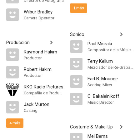
Director de Fotografía
1 más
Wilbur Bradley
Camera Operator
Sonido
Producción
Paul Misraki
Compositor de la Música Original
Raymond Hakim
Productor
Terry Kellum
Mezclador de Re-Grabación de Sonido
Robert Hakim
Productor
Earl B. Mounce
Scoring Mixer
RKO Radio Pictures
Compañía de Produccion
C. Bakaleinikoff
Music Director
Jack Murton
Casting
4 más
Costume & Make-Up
Mel Berns