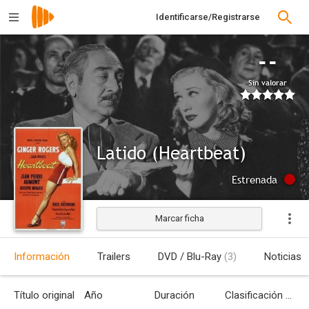
Identificarse/Registrarse
--
Sin valorar
Latido (Heartbeat)
Estrenada
Marcar ficha
Información
Trailers
DVD / Blu-Ray
(3)
Noticias
Título original
Año
Duración
Clasificación por edades