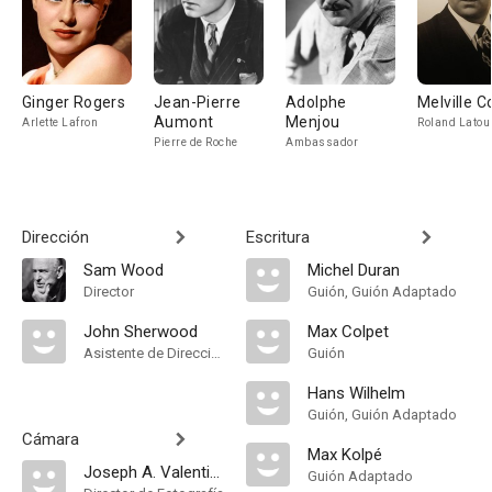
Ginger Rogers
Jean-Pierre
Adolphe
Melville C
Aumont
Menjou
Arlette Lafron
Roland Latou
Pierre de Roche
Ambassador
Dirección
Escritura
Sam Wood
Michel Duran
Director
Guión, Guión Adaptado
John Sherwood
Max Colpet
Asistente de Dirección
Guión
Hans Wilhelm
Guión, Guión Adaptado
Cámara
Max Kolpé
Joseph A. Valentine
Guión Adaptado