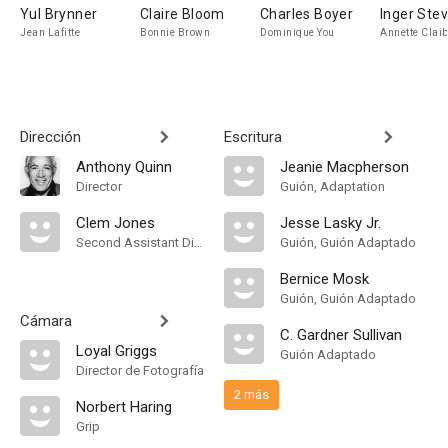
Yul Brynner
Claire Bloom
Charles Boyer
Inger Ste
Jean Lafitte
Bonnie Brown
Dominique You
Annette Clai
Dirección
Escritura
Anthony Quinn
Jeanie Macpherson
Director
Guión, Adaptation
Clem Jones
Jesse Lasky Jr.
Second Assistant Director
Guión, Guión Adaptado
Bernice Mosk
Guión, Guión Adaptado
Cámara
C. Gardner Sullivan
Loyal Griggs
Guión Adaptado
Director de Fotografía
2 más
Norbert Haring
Grip