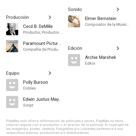
Sonido
Producción
Elmer Bernstein
Compositor de la Música Original
Cecil B. DeMille
Productor, Productor Ejecutivo
Paramount Pictures
Edición
Compañía de Produccion
Archie Marshek
Editor
Equipo
Polly Burson
Dobles
Edwin Justus Mayer
Script
PlayMax solo ofrece información de películas y series, PlayMax no tiene
relación alguna con el productor o el director de la película. El copyright de
las imágenes, póster, carátula, fotografías y/o cubiertas pertenece a sus
respectivos autores, productoras y/o distribuidoras.