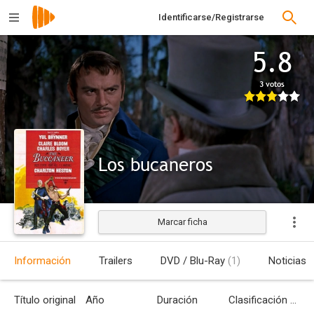
Identificarse/Registrarse
5.8
3 votos
Los bucaneros
Marcar ficha
Estrenada
Información
Trailers
DVD / Blu-Ray
(1)
Noticias
Título original
Año
Duración
Clasificación por edades