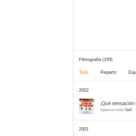
E.R.: Urgencias
8.2
Filmografía (199)
Todo
Reparto
Equ
2002
Sensación de vivir - 90210
8.1
--
¡Qué sensación 
Aparece como
Self
2001