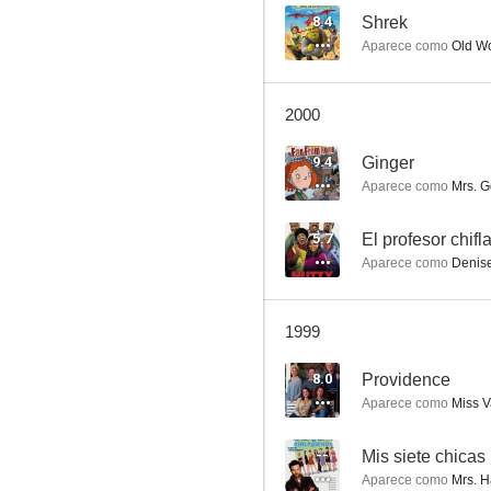
8.4
Shrek
Aparece como
Old Wo
Hércules
2000
7.8
9.4
Ginger
Aparece como
Mrs. G
5.7
El profesor chifl
Aparece como
Denise
1999
Matrimonio con hijos
8.0
Providence
6.9
Aparece como
Miss V
--
Mis siete chicas
Aparece como
Mrs. H