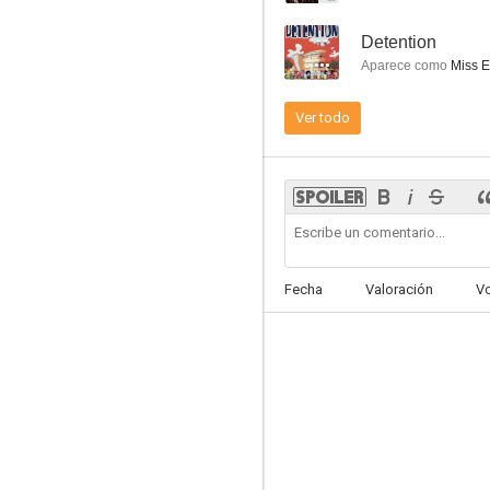
--
Detention
Aparece como
Miss Eu
Ver todo
El chip prodigioso
5.7
Fecha
Valoración
V
El profesor chiflado II: La familia Klump
9.5