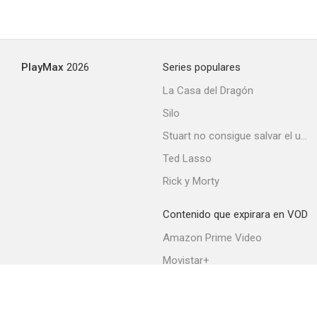
Esposa por catálogo
PlayMax
2026
Series populares
6.2
La Casa del Dragón
Silo
Stuart no consigue salvar el universo
Ted Lasso
Rick y Morty
Contenido que expirara en VOD
Un médico precoz
Amazon Prime Video
6.1
Movistar+
Netflix
Filmin