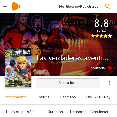
Identificarse/Registrarse
8.8
2 votos
Las verdaderas aventuras de Jonny Quest
Finalizada
Marcar ficha
Información
Trailers
Capítulos
DVD / Blu-Ray
Título original
Año
Duración
Temporadas
Clasificación por edades