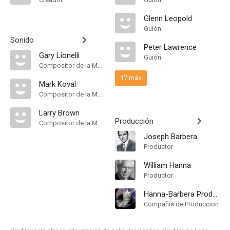
Glenn Leopold
Guión
Sonido
Peter Lawrence
Gary Lionelli
Guión
Compositor de la Música Original
17 más
Mark Koval
Compositor de la Música Original
Larry Brown
Producción
Compositor de la Música Original
Joseph Barbera
Productor
William Hanna
Productor
Hanna-Barbera Productions
Compañía de Produccion