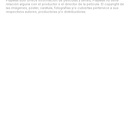
PlayMax solo ofrece información de películas y series, PlayMax no tiene
relación alguna con el productor o el director de la película. El copyright de
las imágenes, póster, carátula, fotografías y/o cubiertas pertenece a sus
respectivos autores, productoras y/o distribuidoras.