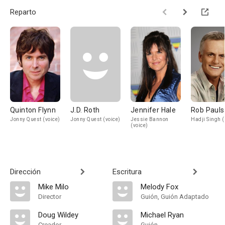
Reparto
Quinton Flynn
J.D. Roth
Jennifer Hale
Rob Paul
Jonny Quest (voice)
Jonny Quest (voice)
Jessie Bannon
Hadji Singh (
(voice)
Dirección
Escritura
Mike Milo
Melody Fox
Director
Guión, Guión Adaptado
Doug Wildey
Michael Ryan
Creador
Guión