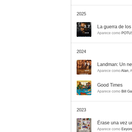
2025
Malcolm
3.7
La guerra de lo
Aparece como
POTU
8.6
2024
7.9
Landman: Un ne
Aparece como
Alan
,
A
--
Good Times
Aparece como
Bill Ga
Navy, investigación criminal (NCIS)
8.5
2023
8.7
Érase una vez u
Aparece como
Eeyore 