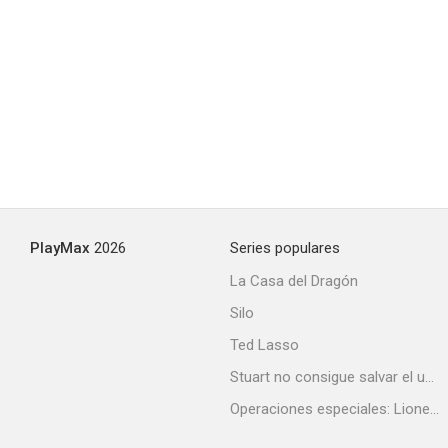
Batman vs. las Tortugas Ninja
7.0
PlayMax
2026
Series populares
La Casa del Dragón
Silo
Rugrats Crecidos
Ted Lasso
6.8
Stuart no consigue salvar el universo
Operaciones especiales: Lioness