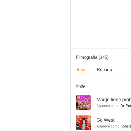
Parks and Recreation
8.8
Filmografía (145)
Todo
Reparto
2026
Brooklyn Nine-Nine
8.8
7.3
Margo tiene pro
Aparece como
Dr. Por
--
Go West!
Aparece como
Konsta