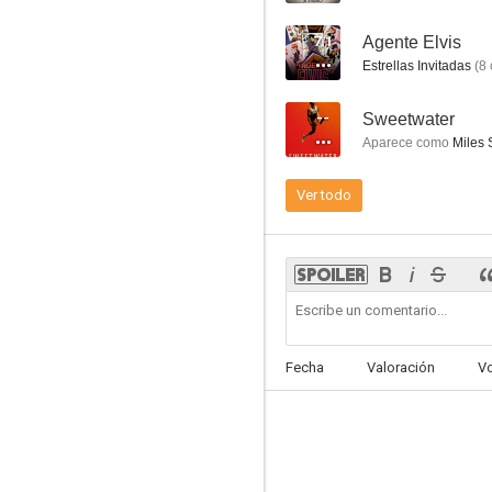
7.1
Agente Elvis
Estrellas Invitadas
(
8
--
Sweetwater
Chicago Fire
Aparece como
Miles 
8.5
Ver todo
Fecha
Valoración
V
Community
8.3