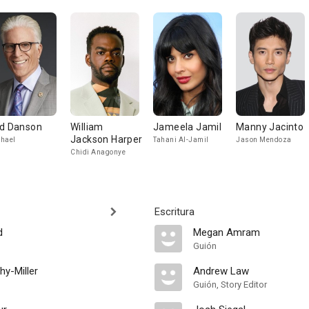
d Danson
William
Jameela Jamil
Manny Jacinto
Jackson Harper
hael
Tahani Al-Jamil
Jason Mendoza
Chidi Anagonye
Escritura
d
Megan Amram
Guión
hy-Miller
Andrew Law
Guión, Story Editor