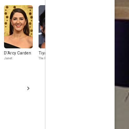
D'Arcy Carden
Tiya Sircar
Josh Siegal
Adam Scot
Janet
The Real Eleanor
Glenn
Trevor