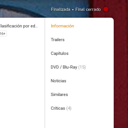
Finalizada • Final cerrado
Clasificación por edades
Información
16+
Trailers
Capítulos
DVD / Blu-Ray
(15)
Noticias
Similares
Críticas
(4)