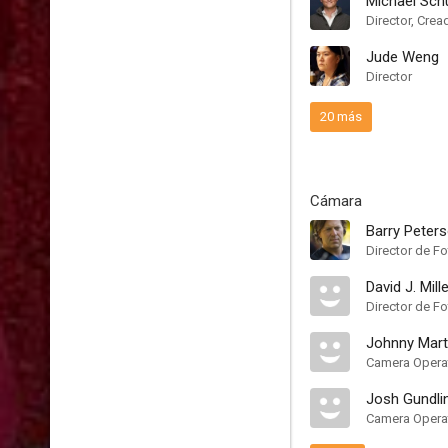
Michael Sch
Director, Crea
Jude Weng
Director
20 más
Cámara
Barry Peter
Director de Fo
David J. Mill
Director de Fo
Johnny Mart
Camera Opera
Josh Gundli
Camera Opera