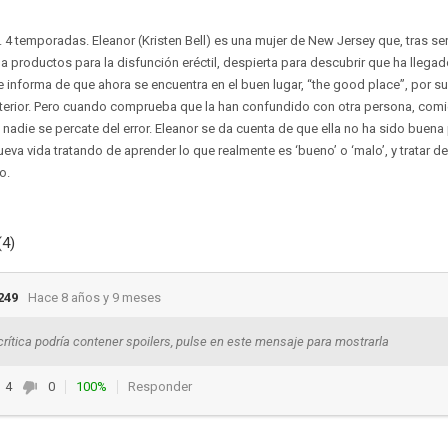
. 4 temporadas. Eleanor (Kristen Bell) es una mujer de New Jersey que, tras se
 productos para la disfunción eréctil, despierta para descubrir que ha llegado
e informa de que ahora se encuentra en el buen lugar, “the good place”, por 
terior. Pero cuando comprueba que la han confundido con otra persona, comie
nadie se percate del error. Eleanor se da cuenta de que ella no ha sido buena
va vida tratando de aprender lo que realmente es ‘bueno’ o ‘malo’, y tratar 
o.
(4)
249
Hace 8 años y 9 meses
crítica podría contener spoilers, pulse en este mensaje para mostrarla
4
0
100%
Responder