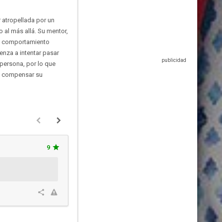
r atropellada por un
 al más allá. Su mentor,
su comportamiento
nza a intentar pasar
 persona, por lo que
de compensar su
9
dreamical_
Hace 4 años y 3 me
Esta crítica podría contener spo
1
1
0
100%
Res