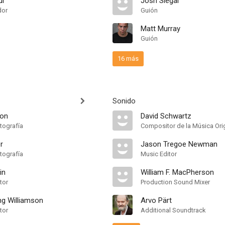
ur
Josh Siegal
dor
Guión
Matt Murray
Guión
16 más
Sonido
son
David Schwartz
tografía
Compositor de la Música Orig
er
Jason Tregoe Newman
tografía
Music Editor
in
William F. MacPherson
tor
Production Sound Mixer
ng Williamson
Arvo Pärt
tor
Additional Soundtrack