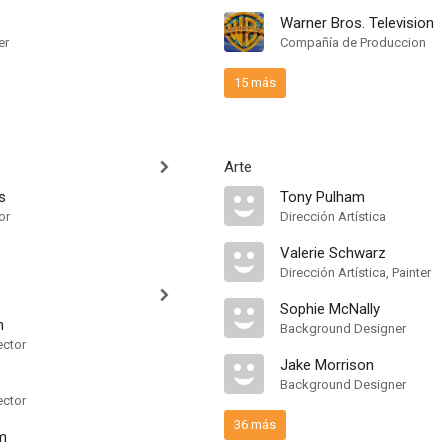
Warner Bros. Television
er
Compañía de Produccion
15 más
Arte
s
Tony Pulham
or
Dirección Artística
Valerie Schwarz
Dirección Artística, Painter
Sophie McNally
n
Background Designer
ector
Jake Morrison
Background Designer
ector
36 más
m