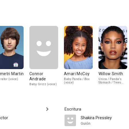
metri Martin
Connor
Amari McCoy
Willow Smith
Andrade
rator (voice)
Baby Panda / Box
Unica / Panda's
(voice)
Stomach / Trees
Baby Grizz (voice)
(voice)
Escritura
ector
Shakira Pressley
Guión