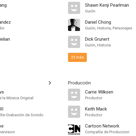
hang
Shawn Kenji Pearlman
Guión
andez
Daniel Chong
dor
Guión, Historia, Personajes
elian
Dick Grunert
Guión, Historia
23 más
Producción
ws
Carrie Wilksen
 la Música Original
Productor
II
Keith Mack
 Re-Grabación de Sonido
Productor
oe
Cartoon Network
ervision
Compañía de Produccion