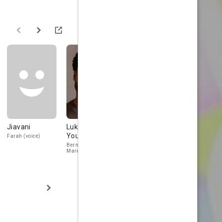
Jiavani
Luke
Sirena Irwin
Paris Newt
Youngblood
Farah (voice)
Mayor Centipede /
Dippy (voice)
Silk Worms / Mom
Bernard / Night
(voice)
Mare (voice)