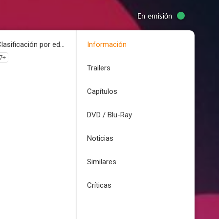
En emisión
Clasificación por edades
Información
7+
Trailers
Capítulos
DVD / Blu-Ray
Noticias
Similares
Críticas