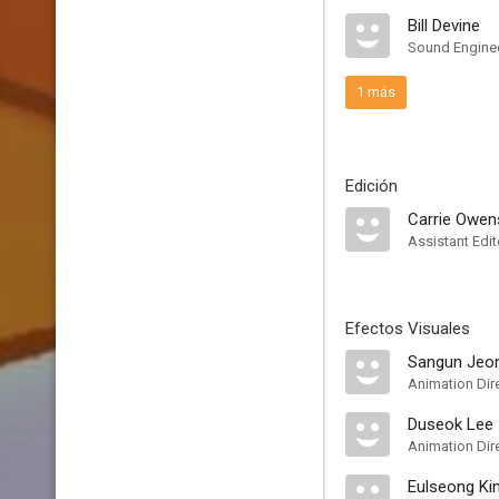
Bill Devine
Sound Engine
1 más
Edición
Carrie Owen
Assistant Edit
Efectos Visuales
Sangun Jeo
Animation Dir
Duseok Lee
Animation Dir
Eulseong Ki