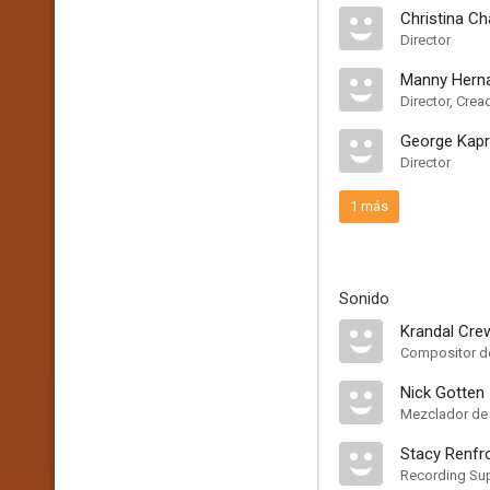
Christina C
Director
Manny Hern
Director, Crea
George Kapri
Director
1 más
Sonido
Krandal Cre
Compositor de
Nick Gotten I
Mezclador de
Stacy Renfr
Recording Sup