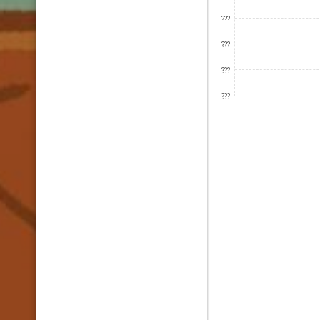
???
???
???
???