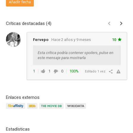
Añadir fecha
Críticas destacadas (4)
Fervepo
Hace 2 años y 9 meses
10
Esta crítica podría contener spoilers, pulse en
este mensaje para mostrarla
1
1
0
100%
Editado 1 vez
Responder
Enlaces externos
Estadísticas