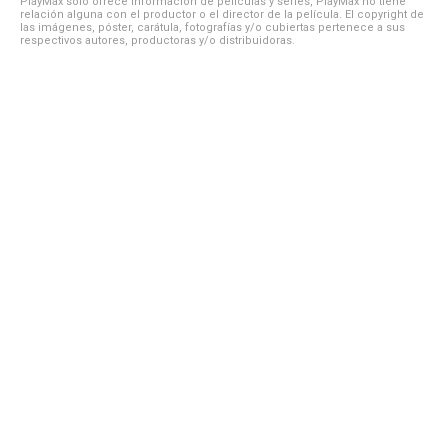
PlayMax solo ofrece información de películas y series, PlayMax no tiene
relación alguna con el productor o el director de la película. El copyright de
las imágenes, póster, carátula, fotografías y/o cubiertas pertenece a sus
respectivos autores, productoras y/o distribuidoras.