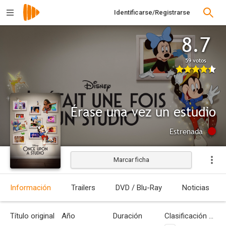
Identificarse/Registrarse
8.7
59 votos
Érase una vez un estudio
Estrenada
Marcar ficha
Información
Trailers
DVD / Blu-Ray
Noticias
Título original
Año
Duración
Clasificación por edades