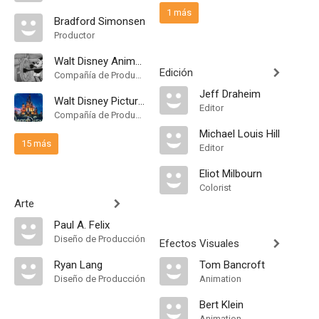
1 más
Bradford Simonsen
Productor
Walt Disney Animation Studios
Edición
Compañía de Produccion
Jeff Draheim
Walt Disney Pictures
Editor
Compañía de Produccion
Michael Louis Hill
15 más
Editor
Eliot Milbourn
Colorist
Arte
Paul A. Felix
Diseño de Producción
Efectos Visuales
Ryan Lang
Tom Bancroft
Diseño de Producción
Animation
Bert Klein
Animation