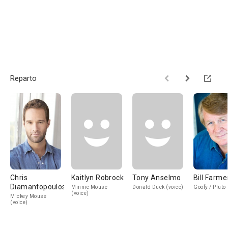
Reparto
Chris
Kaitlyn Robrock
Tony Anselmo
Bill Farme
Diamantopoulos
Minnie Mouse
Donald Duck (voice)
Goofy / Pluto 
(voice)
Mickey Mouse
(voice)