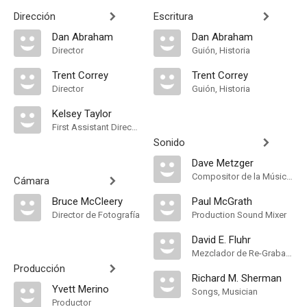
Dirección
Escritura
Dan Abraham
Dan Abraham
Director
Guión, Historia
Trent Correy
Trent Correy
Director
Guión, Historia
Kelsey Taylor
First Assistant Director
Sonido
Dave Metzger
Compositor de la Música Original
Cámara
Bruce McCleery
Paul McGrath
Director de Fotografía
Production Sound Mixer
David E. Fluhr
Mezclador de Re-Grabación de Sonido
Producción
Richard M. Sherman
Yvett Merino
Songs, Musician
Productor