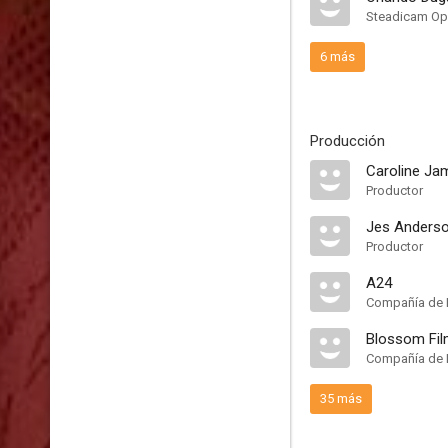
Steadicam Ope
6 más
Producción
Caroline Ja
Productor
Jes Anders
Productor
A24
Compañía de 
Blossom Fi
Compañía de 
35 más