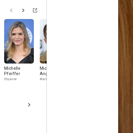
Michelle
Michael
Marcia Gay
Michael
Pfeiffer
Angarano
Harden
Workéyè
Shyanne
Mark
Elizabeth Gable