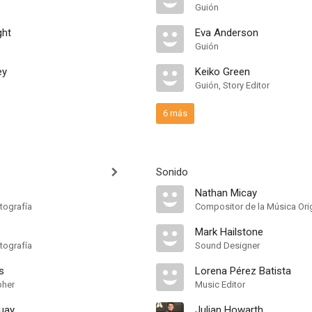
Guión
ght
Eva Anderson
Guión
ey
Keiko Green
Guión, Story Editor
6 más
Sonido
Nathan Micay
tografía
Compositor de la Música Orig
Mark Hailstone
tografía
Sound Designer
s
Lorena Pérez Batista
pher
Music Editor
uay
Julian Howarth