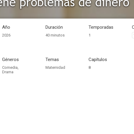
ene problemas de dinero
Año
Duración
Temporadas
2026
40 minutos
1
Géneros
Temas
Capítulos
Comedia
,
Maternidad
8
Drama