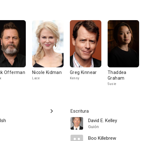
ck Offerman
Nicole Kidman
Greg Kinnear
Thaddea
Graham
x
Lace
Kenny
Susie
Escritura
lsh
David E. Kelley
Guión
Boo Killebrew