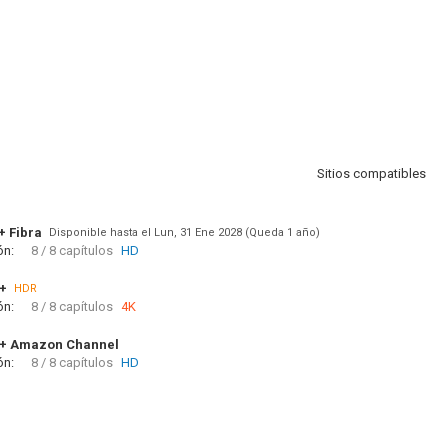
Sitios compatibles
+ Fibra
Disponible hasta el Lun, 31 Ene 2028 (Queda 1 año)
ón:
8 / 8 capítulos
HD
+
HDR
ón:
8 / 8 capítulos
4K
V+ Amazon Channel
ón:
8 / 8 capítulos
HD