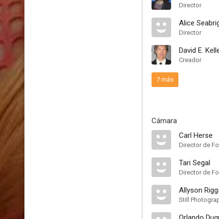
Director
Alice Seabri
Director
David E. Kell
Creador
7 más
Cámara
Carl Herse
Director de Fo
Tari Segal
Director de Fo
Allyson Rigg
Still Photogra
Orlando Dug