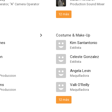
rator, "A" Camera Operator
Production Sound Mixer
12 más
Costume & Make-Up
mes
Kim Santantonio
Estilista
on
Celeste Gonzalez
Estilista
Angela Levin
Produccion
Maquilladora
lms
Valli O'Reilly
Produccion
Maquilladora
12 más