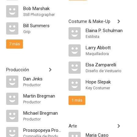
Bob Marshak
Still Photographer
Costume & Make-Up
Bill Summers
Elaina P. Schulman
Grip
Estilista
7 más
Larry Abbott
Maquilladora
Elsa Zamparelli
Producción
Diseño de Vestuario
Dan Jinks
Hope Slepak
Productor
Key Costumer
Martin Bregman
1 más
Productor
Michael Bregman
Productor
Arte
Prosopopeya Producciones S.L
Maria Caso
Compañía de Produccion