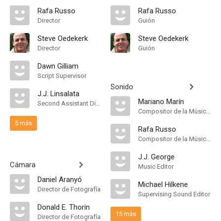
Rafa Russo
Rafa Russo
Director
Guión
Steve Oedekerk
Steve Oedekerk
Director
Guión
Dawn Gilliam
Script Supervisor
Sonido
J.J. Linsalata
Mariano Marín
Second Assistant Director
Compositor de la Música Original
5 más
Rafa Russo
Compositor de la Música Original
J.J. George
Cámara
Music Editor
Daniel Aranyó
Michael Hilkene
Director de Fotografía
Supervising Sound Editor
Donald E. Thorin
15 más
Director de Fotografía