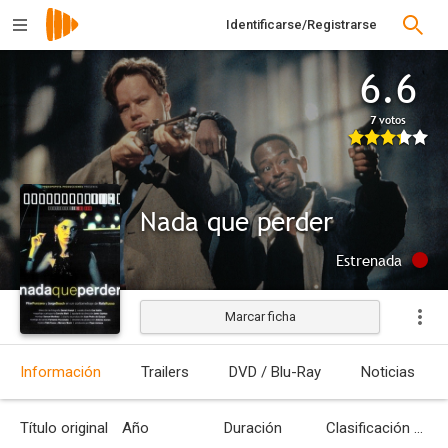
Identificarse/Registrarse
6.6
7 votos
Nada que perder
Estrenada
Marcar ficha
Información
Trailers
DVD / Blu-Ray
Noticias
Título original
Año
Duración
Clasificación por edades