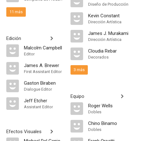
Diseño de Producción
11 más
Kevin Constant
Dirección Artística
James J. Murakami
Edición
Dirección Artística
Malcolm Campbell
Cloudia Rebar
Editor
Decorados
James A. Brewer
3 más
First Assistant Editor
Gaston Biraben
Dialogue Editor
Equipo
Jeff Etcher
Roger Wells
Assistant Editor
Dobles
Chino Binamo
Dobles
Efectos Visuales