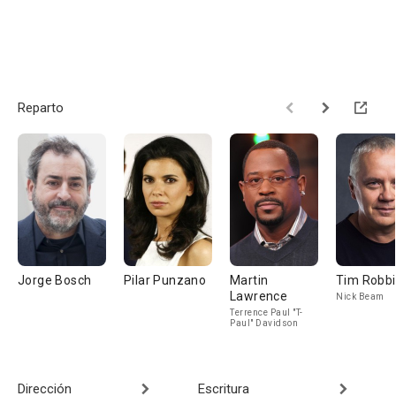
Reparto
Jorge Bosch
Pilar Punzano
Martin
Tim Robb
Lawrence
Nick Beam
Terrence Paul "T-
Paul" Davidson
Dirección
Escritura