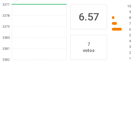
3377
10
9
6.57
3378
8
7
3379
6
5
3380
4
7
3
3381
votos
2
1
3382