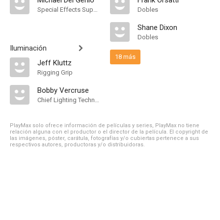
Michael Del Genio
Frank Orsatti
Special Effects Supervisor
Dobles
Shane Dixon
Dobles
Iluminación
18 más
Jeff Kluttz
Rigging Grip
Bobby Vercruse
Chief Lighting Technician
PlayMax solo ofrece información de películas y series, PlayMax no tiene
relación alguna con el productor o el director de la película. El copyright de
las imágenes, póster, carátula, fotografías y/o cubiertas pertenece a sus
respectivos autores, productoras y/o distribuidoras.