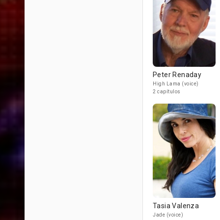
Peter Renaday
High Lama (voice)
2 capítulos
Tasia Valenza
Jade (voice)