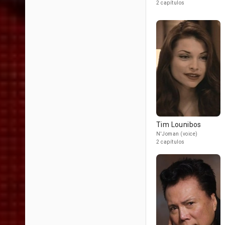
2 capítulos
Tim Lounibos
N'Joman (voice)
2 capítulos