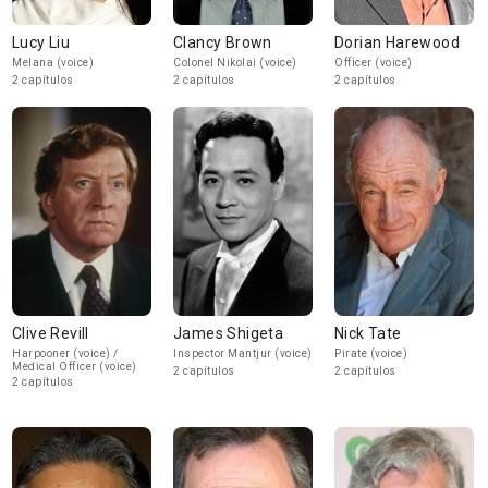
Lucy Liu
Clancy Brown
Dorian Harewood
Melana (voice)
Colonel Nikolai (voice)
Officer (voice)
2 capítulos
2 capítulos
2 capítulos
Clive Revill
James Shigeta
Nick Tate
Harpooner (voice) /
Inspector Mantjur (voice)
Pirate (voice)
Medical Officer (voice)
2 capítulos
2 capítulos
2 capítulos