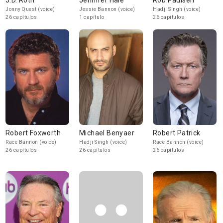
J.D. Roth
Jennifer Hale
Rob Paulsen
Jonny Quest (voice)
Jessie Bannon (voice)
Hadji Singh (voice)
26 capítulos
1 capítulo
26 capítulos
Robert Foxworth
Michael Benyaer
Robert Patrick
Race Bannon (voice)
Hadji Singh (voice)
Race Bannon (voice)
26 capítulos
26 capítulos
26 capítulos