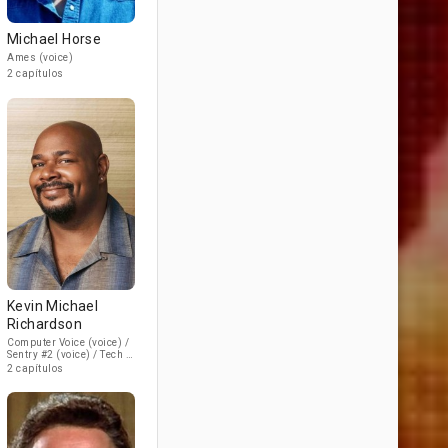
Michael Horse
Ames (voice)
2 capítulos
Kevin Michael
Richardson
Computer Voice (voice) /
Sentry #2 (voice) / Tech #1
(voice)
2 capítulos