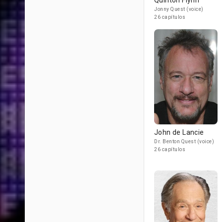
Quinton Flynn
Jonny Quest (voice)
26 capítulos
John de Lancie
Dr. Benton Quest (voice)
26 capítulos