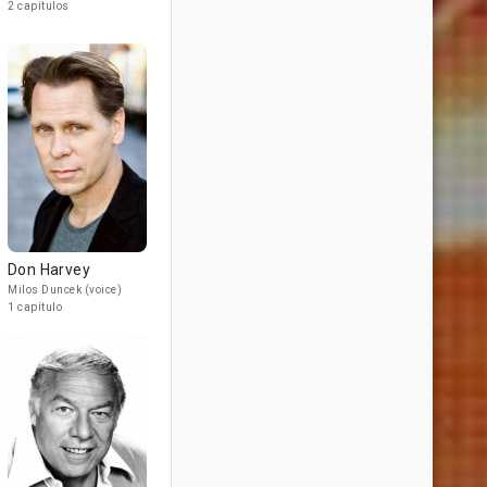
2 capítulos
Don Harvey
Milos Duncek (voice)
1 capítulo