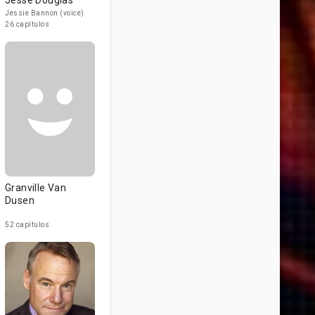
Jesse Douglas
Jessie Bannon (voice)
26 capítulos
Granville Van
Dusen
52 capítulos