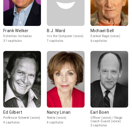
Frank Welker
B.J. Ward
Michael Bell
Estrellas Invitadas
Iris the Computer (voice)
Ezekiel Rage (voice)
31 capítulos
7 capítulos
6 capítulos
Ed Gilbert
Nancy Linari
Earl Boen
Professor Scheele (voice)
Neela (voice)
Officer (voice) / Stage
Coach Guard (voice)
4 capítulos
4 capítulos
3 capítulos