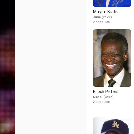
Mayim Bialik
Julia (voice)
2 capítulos
Brock Peters
Masai (voice)
2 capítulos