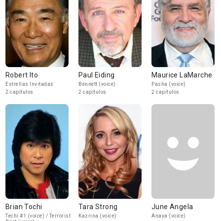
Robert Ito
Paul Eiding
Maurice LaMarche
Estrellas Invitadas
Bennett (voice)
Pasha (voice)
2 capítulos
2 capítulos
2 capítulos
Brian Tochi
Tara Strong
June Angela
Techi #1 (voice) / Terrorist
Kazrina (voice)
Anaya (voice)