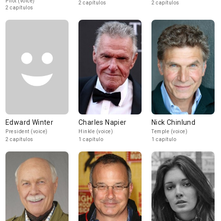
Pilot (voice)
2 capítulos
2 capítulos
2 capítulos
Edward Winter
Charles Napier
Nick Chinlund
President (voice)
Hinkle (voice)
Temple (voice)
2 capítulos
1 capítulo
1 capítulo