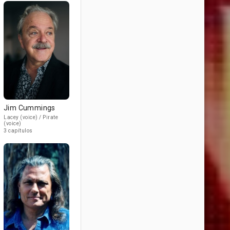
Jim Cummings
Lacey (voice) / Pirate
(voice)
3 capítulos