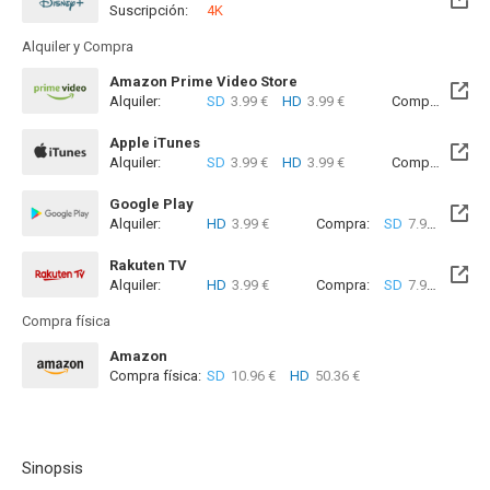
Suscripción:
4K
Alquiler y Compra
Amazon Prime Video Store
Alquiler:
SD
3.99 €
HD
3.99 €
Compra:
SD
7
Apple iTunes
Alquiler:
SD
3.99 €
HD
3.99 €
Compra:
SD
7
Google Play
Alquiler:
HD
3.99 €
Compra:
SD
7.99 €
HD
8
Rakuten TV
Alquiler:
HD
3.99 €
Compra:
SD
7.99 €
HD
8
Compra física
Amazon
Compra física:
SD
10.96 €
HD
50.36 €
Sinopsis