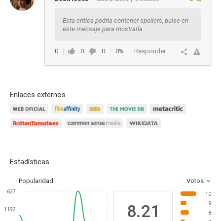
Esta crítica podría contener spoilers, pulse en
este mensaje para mostrarla
0
0
0
0%
Responder
Enlaces externos
Estadísticas
Popularidad
Votos
637
10
9
8.21
1193
8