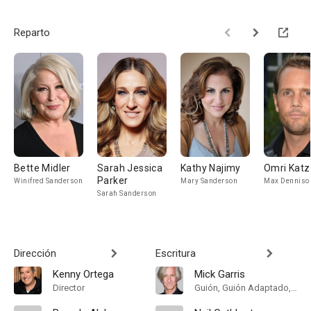
Reparto
Bette Midler
Sarah Jessica
Kathy Najimy
Omri Katz
Parker
Winifred Sanderson
Mary Sanderson
Max Denniso
Sarah Sanderson
Dirección
Escritura
Kenny Ortega
Mick Garris
Director
Guión, Guión Adaptado, Historia