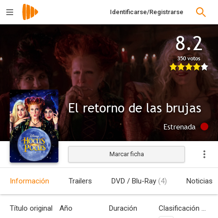
Identificarse/Registrarse
8.2
350 votos
El retorno de las brujas
Estrenada
Marcar ficha
Información
Trailers
DVD / Blu-Ray
(4)
Noticias
Título original
Año
Duración
Clasificación por edades