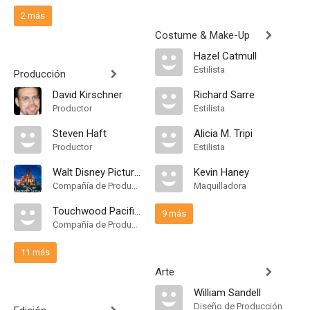
2 más
Costume & Make-Up
Hazel Catmull
Estilista
Producción
David Kirschner
Richard Sarre
Productor
Estilista
Steven Haft
Alicia M. Tripi
Productor
Estilista
Walt Disney Pictures
Kevin Haney
Compañía de Produccion
Maquilladora
Touchwood Pacific Partners I
9 más
Compañía de Produccion
11 más
Arte
William Sandell
Diseño de Producción