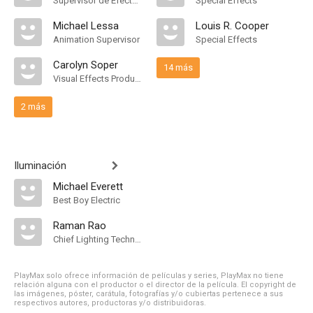
Supervisor de Efectos Visuales
Special Effects
Michael Lessa
Louis R. Cooper
Animation Supervisor
Special Effects
Carolyn Soper
14 más
Visual Effects Producer
2 más
Iluminación
Michael Everett
Best Boy Electric
Raman Rao
Chief Lighting Technician
PlayMax solo ofrece información de películas y series, PlayMax no tiene
relación alguna con el productor o el director de la película. El copyright de
las imágenes, póster, carátula, fotografías y/o cubiertas pertenece a sus
respectivos autores, productoras y/o distribuidoras.