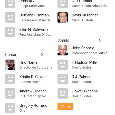
Pamela Alch
Neil Cuthbert
Script Supervisor
Guión, Guión Adaptado
Bettiann Fishman
David Kirschner
Second Assistant Director
Guión, Historia
Ellen H. Schwartz
First Assistant Director
Sonido
John Debney
Compositor de la Música Original
Cámara
Hiro Narita
F. Hudson Miller
Director de Fotografía
Sound Editor
Kristin R. Glover
R.J. Palmer
Camera Operator
Sound Editor
Andrew Cooper
Howell Gibbens
Still Photographer
Sound Editor
Gregory Romero
17 más
Grip