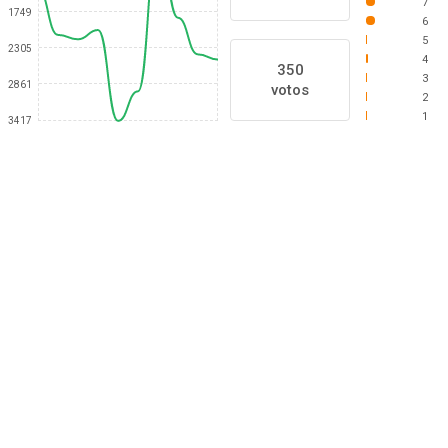
7
1749
6
5
2305
4
350
3
2861
votos
2
1
3417