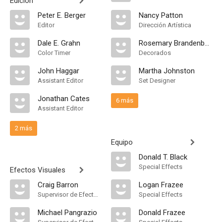
Edición
Peter E. Berger
Nancy Patton
Editor
Dirección Artística
Dale E. Grahn
Rosemary Brandenburg
Color Timer
Decorados
John Haggar
Martha Johnston
Assistant Editor
Set Designer
Jonathan Cates
6 más
Assistant Editor
2 más
Equipo
Donald T. Black
Special Effects
Efectos Visuales
Craig Barron
Logan Frazee
Supervisor de Efectos Visuales
Special Effects
Michael Pangrazio
Donald Frazee