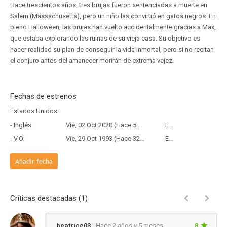
Hace trescientos años, tres brujas fueron sentenciadas a muerte en
Salem (Massachusetts), pero un niño las convirtió en gatos negros. En
pleno Halloween, las brujas han vuelto accidentalmente gracias a Max,
que estaba explorando las ruinas de su vieja casa. Su objetivo es
hacer realidad su plan de conseguir la vida inmortal, pero si no recitan
el conjuro antes del amanecer morirán de extrema vejez.
Fechas de estrenos
Estados Unidos:
- Inglés:
Vie, 02 Oct 2020 (Hace 5 años y 10 meses)
Estreno
- V.O:
Vie, 29 Oct 1993 (Hace 32 años y 9 meses)
Estreno
Añadir fecha
Críticas destacadas (1)
beatrice03
Hace 2 años y 5 meses
8