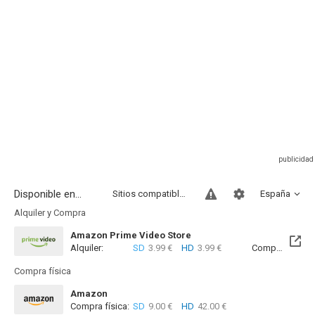
Disponible en...
Sitios compatibles
España
Alquiler y Compra
Amazon Prime Video Store
Alquiler:
SD
3.99 €
HD
3.99 €
Compra:
SD
8
Compra física
Amazon
Compra física:
SD
9.00 €
HD
42.00 €