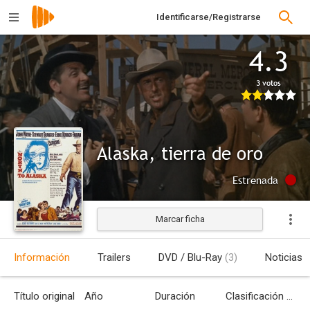
Identificarse/Registrarse
4.3
3 votos
Alaska, tierra de oro
Estrenada
Marcar ficha
Información
Trailers
DVD / Blu-Ray
(3)
Noticias
Título original
Año
Duración
Clasificación por edades