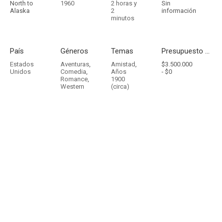
North to
1960
2 horas y
Sin
Alaska
2
información
minutos
País
Géneros
Temas
Presupuesto - Ingresos
Estados
Aventuras
,
Amistad
,
$3.500.000
Unidos
Comedia
,
Años
-
$0
Romance
,
1900
Western
(circa)