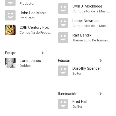
Productor
Cyril J. Mockridge
Compositor de la Música Original
John Lee Mahin
Productor
Lionel Newman
Compositor de la Música Original
20th Century Fox
Compañía de Produccion
Ralf Bendix
Theme Song Performance
Equipo
Loren Janes
Edición
Dobles
Dorothy Spencer
Editor
Iluminación
Fred Hall
Gaffer