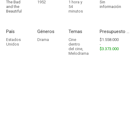
The Bad
1952
1 hora y
Sin
and the
54
información
Beautiful
minutos
País
Géneros
Temas
Presupuesto - Ingresos
Estados
Drama
Cine
$1.558.000
Unidos
dentro
-
del cine
,
$3.373.000
Melodrama