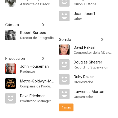
Asistente de Dirección
Guión, Historia
Joan Joseff
Other
Cámara
Robert Surtees
Director de Fotografía
Sonido
David Raksin
Compositor de la Música Original, Orquestador, Conductor
Producción
Douglas Shearer
John Houseman
Recording Supervision
Productor
Ruby Raksin
Metro-Goldwyn-Mayer
Orquestador
Compañía de Produccion
Lawrence Morton
Dave Friedman
Orquestador
Production Manager
1 más