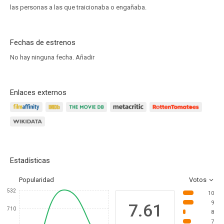
las personas a las que traicionaba o engañaba.
Fechas de estrenos
No hay ninguna fecha.
Añadir
Enlaces externos
Estadísticas
Popularidad
Votos
532
10
9
7.61
710
8
7