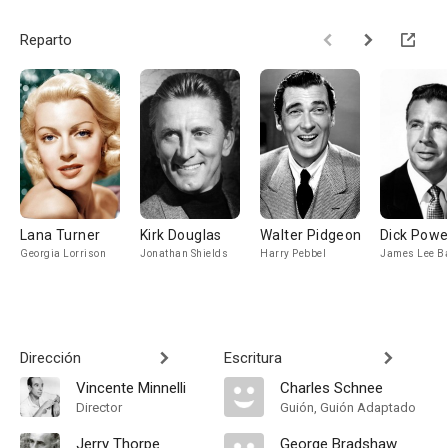
Reparto
Lana Turner
Kirk Douglas
Walter Pidgeon
Dick Powe
Georgia Lorrison
Jonathan Shields
Harry Pebbel
James Lee B
Dirección
Escritura
Vincente Minnelli
Charles Schnee
Director
Guión, Guión Adaptado
Jerry Thorpe
George Bradshaw