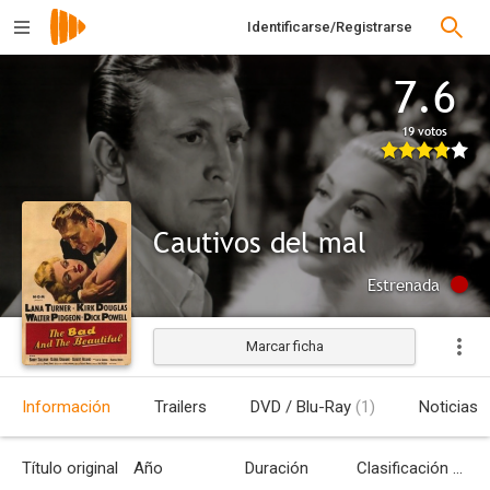
Identificarse/Registrarse
7.6
19 votos
Cautivos del mal
Estrenada
Marcar ficha
Información
Trailers
DVD / Blu-Ray
(1)
Noticias
Título original
Año
Duración
Clasificación por edades