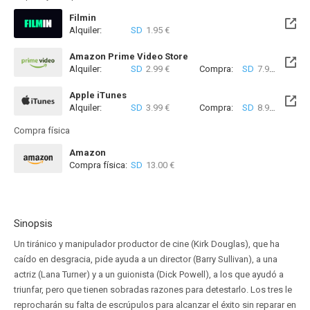
Filmin
Alquiler:
SD
1.95 €
Disponible hasta el Mié, 25 Nov 2026 (Quedan 3 meses)
Amazon Prime Video Store
Alquiler:
SD
2.99 €
Compra:
SD
7.99 €
Apple iTunes
Alquiler:
SD
3.99 €
Compra:
SD
8.99 €
Compra física
Amazon
Compra física:
SD
13.00 €
Sinopsis
Un tiránico y manipulador productor de cine (Kirk Douglas), que ha
caído en desgracia, pide ayuda a un director (Barry Sullivan), a una
actriz (Lana Turner) y a un guionista (Dick Powell), a los que ayudó a
triunfar, pero que tienen sobradas razones para detestarlo. Los tres le
reprocharán su falta de escrúpulos para alcanzar el éxito sin reparar en