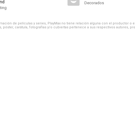
nd
Decorados
ting
ación de películas y series, PlayMax no tiene relación alguna con el productor o el d
, póster, carátula, fotografías y/o cubiertas pertenece a sus respectivos autores, pr