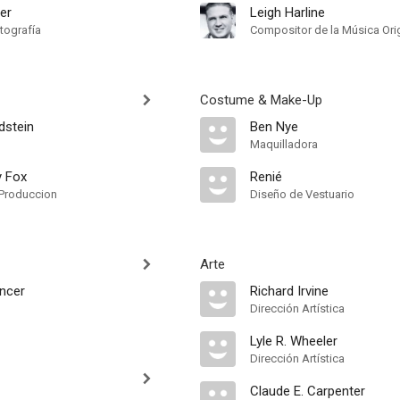
er
Leigh Harline
tografía
Compositor de la Música Orig
Costume & Make-Up
dstein
Ben Nye
Maquilladora
y Fox
Renié
Produccion
Diseño de Vestuario
Arte
ncer
Richard Irvine
Dirección Artística
Lyle R. Wheeler
Dirección Artística
Claude E. Carpenter