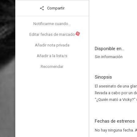
Compartir
Notificarme cuando...
N
Editar fechas de marcado
Añadir nota privada
Disponible en...
Añadir a la lista/s
Sin información
Recomendar
Sinopsis
El asesinato de una gla
llevada a cabo por un d
"¿Quién mató a Vicky?"
Fechas de estrenos
No hay ninguna fecha.
A