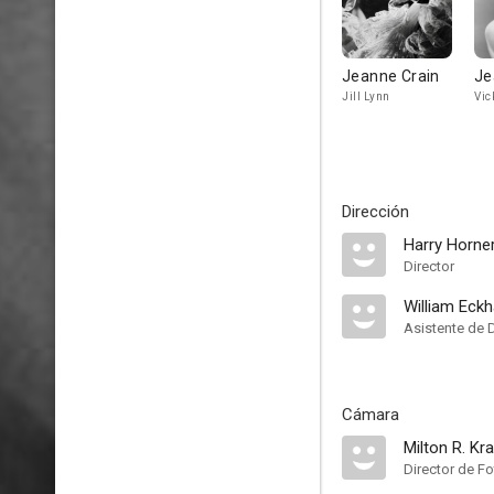
Jeanne Crain
Je
Jill Lynn
Vic
Dirección
Harry Horne
Director
William Eckh
Asistente de 
Cámara
Milton R. Kr
Director de Fo