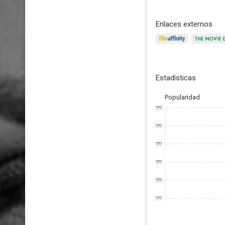
Enlaces externos
Estadísticas
Popularidad
???
???
???
???
???
???