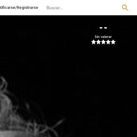
tificarse/Registrarse
--
Sin valorar