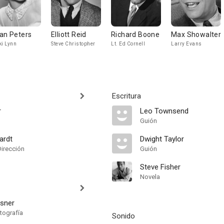
an Peters
Elliott Reid
Richard Boone
Max Showalter
ki Lynn
Steve Christopher
Lt. Ed Cornell
Larry Evans
Escritura
r
Leo Townsend
Guión
ardt
Dwight Taylor
Dirección
Guión
Steve Fisher
Novela
asner
tografía
Sonido