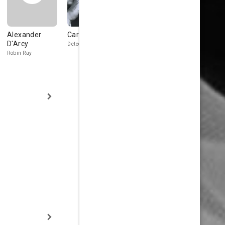
Alexander
Carl Betz
Aaron Spelling
Robert Adl
D'Arcy
Detective McDonald
Harry Williams
Policeman
(uncredited)
Robin Ray