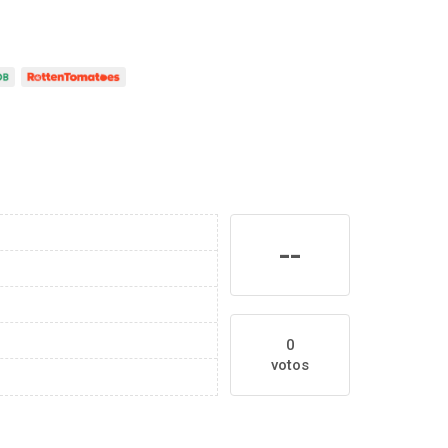
--
0
votos