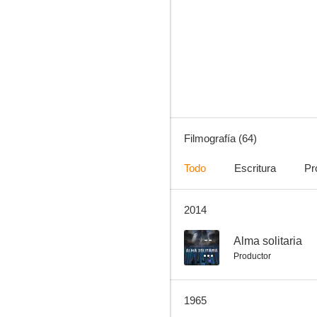
Su alteza el ladrón
6.0
Filmografía (64)
Todo
Escritura
Pr
2014
Forajidos en Carson City
--
--
Alma solitaria
Productor
1965