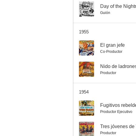
--
Day of the Nigh
Guión
Day of the Nightmare
1955
--
7.0
El gran jefe
Co-Productor
--
Nido de ladrone
Productor
1954
Fugitivos rebeldes (El asalto)
--
Fugitivos rebelde
--
Productor Ejecutivo
--
Tres jóvenes de
Productor