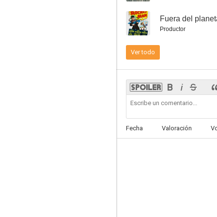
--
Fuera del planet
Productor
Ver todo
La bestia negra (El gorila asesino)
--
Fecha
Valoración
V
Ma and Pa Kettle at Waikiki
--