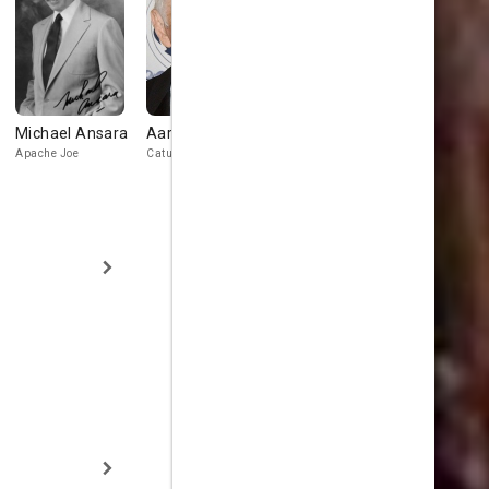
Michael Ansara
Aaron Spelling
Morris Ankrum
Frank Wilc
Apache Joe
Catur
Jeff Blair
Bill McAdoo