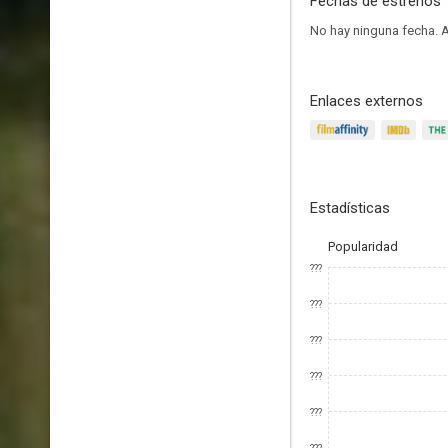
Fechas de estrenos
No hay ninguna fecha.
A
Enlaces externos
Estadísticas
Popularidad
???
???
???
???
???