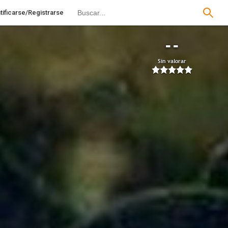
tificarse/Registrarse
--
Sin valorar