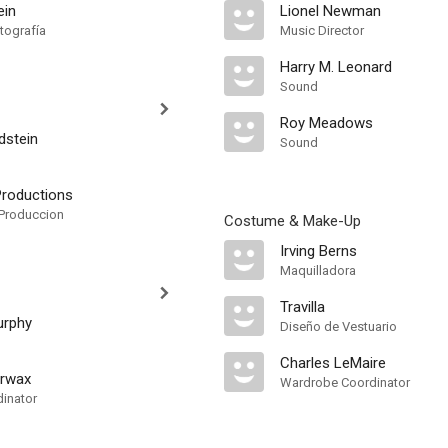
ein
Lionel Newman
tografía
Music Director
Harry M. Leonard
Sound
Roy Meadows
dstein
Sound
roductions
Produccion
Costume & Make-Up
Irving Berns
Maquilladora
Travilla
urphy
Diseño de Vestuario
Charles LeMaire
erwax
Wardrobe Coordinator
dinator