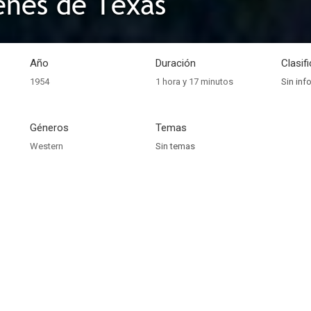
enes de Texas
Año
Duración
Clasif
1954
1 hora y 17 minutos
Sin inf
Géneros
Temas
Western
Sin temas