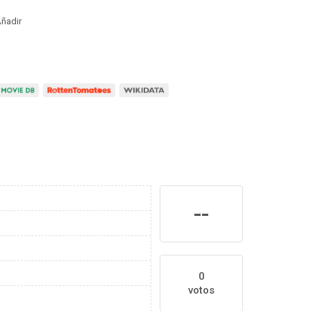
ñadir
--
0
votos