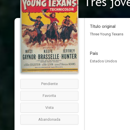
Tres jóv
Título original
Three Young Texans
País
Estados Unidos
Pendiente
Favorita
Vista
Abandonada