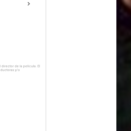
irector de la película. El
oductoras y/o