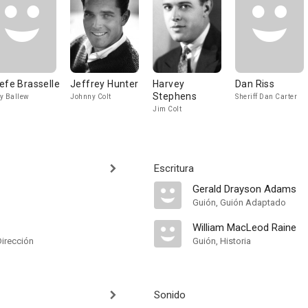
efe Brasselle
Jeffrey Hunter
Harvey
Dan Riss
Stephens
y Ballew
Johnny Colt
Sheriff Dan Carter
Jim Colt
Escritura
Gerald Drayson Adams
Guión, Guión Adaptado
William MacLeod Raine
Dirección
Guión, Historia
Sonido