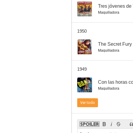
--
Tres jóvenes de
Maquilladora
1950
--
The Secret Fury
Maquilladora
1949
6.3
Con las horas c
Maquilladora
Ver todo