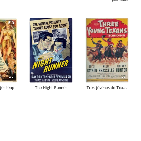
5.3
--
--
Tarzán y la mujer leopardo
The Night Runner
Tres jóvenes de Texas