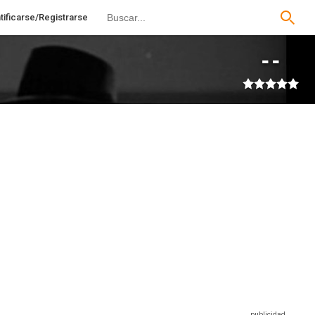
tificarse/Registrarse
--