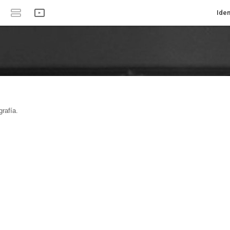
Iden
rafía.