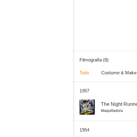
The Secret Fury
Filmografía (8)
Todo
Costume & Make
1957
--
The Night Runn
Maquilladora
1954