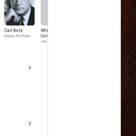
Carl Betz
Whitfield
Hugh Sanders
Rodolfo Ac
Connor
Deputy Phil Ryan
Sheriff Bill Gifford
Joe Mendoza
Jim London