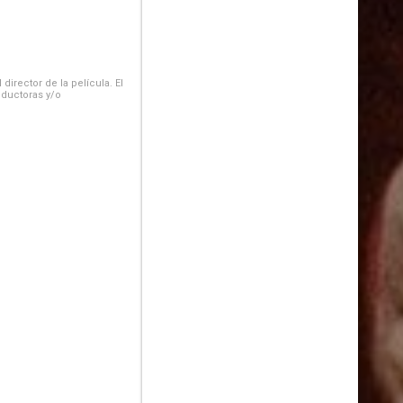
irector de la película. El
oductoras y/o