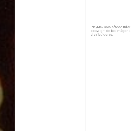
PlayMax solo ofrece inform
copyright de las imágenes
distribuidoras.