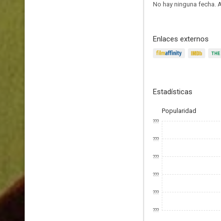
No hay ninguna fecha.
A
Enlaces externos
Estadísticas
Popularidad
???
???
???
???
???
???