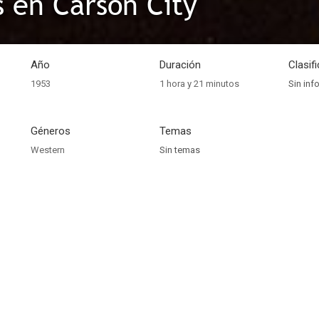
s en Carson City
Año
Duración
Clasif
1953
1 hora y 21 minutos
Sin inf
Géneros
Temas
Western
Sin temas