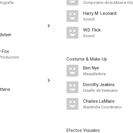
tografía
Compositor de la Música Orig
Harry M. Leonard
Sound
W.D. Flick
dstein
Sound
y Fox
Produccion
Costume & Make-Up
Ben Nye
Maquilladora
Dorothy Jeakins
ttens
Diseño de Vestuario
Charles LeMaire
Wardrobe Coordinator
Efectos Visuales