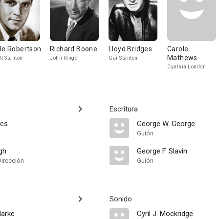
le Robertson
Richard Boone
Lloyd Bridges
Carole
Mathews
tt Stanton
John Ringo
Gar Stanton
Cynthia London
Escritura
es
George W. George
Guión
gh
George F. Slavin
Dirección
Guión
Sonido
larke
Cyril J. Mockridge