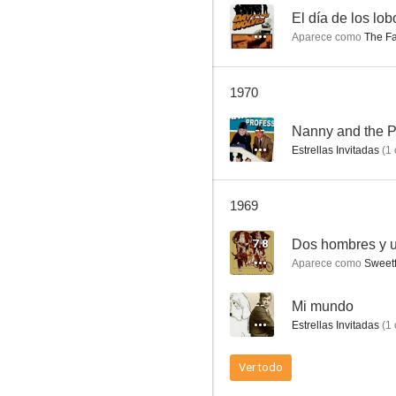
--
El día de los lob
Aparece como
The F
La dimensión desconocida
1970
8.8
--
Nanny and the P
Estrellas Invitadas
(
1
1969
7.8
Dos hombres y u
Aparece como
Sweetf
Superagente 86
--
Mi mundo
8.0
Estrellas Invitadas
(
1
Ver todo