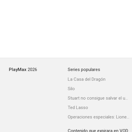
Una cebra en la cocina
--
PlayMax
2026
Series populares
La Casa del Dragón
Silo
The Dakotas
Stuart no consigue salvar el universo
--
Ted Lasso
Operaciones especiales: Lioness
Contenido que expirara en VOD