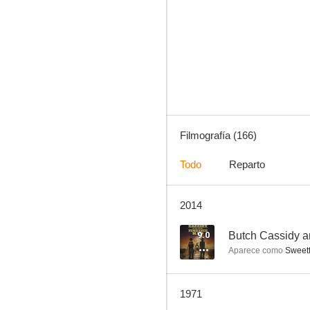
Cuatro tíos de Texas
10
Filmografía (166)
Todo
Reparto
2014
Alfred Hitchcock presenta: Premonición
9.4
9.0
Butch Cassidy a
Aparece como
Sweetf
1971