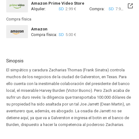
Amazon Prime Video Store
Alquiler:
SD
2.99 €
Compra:
SD
7.99 €
Compra física
Amazon
Compra física:
SD
5.00 €
Sinopsis
El simpático y caradura Zacharias Thomas (Frank Sinatra) controla
muchos de los negocios de la ciudad de Galverston, en Texas. Para
ello cuenta con la inestimable colaboración del presidente del banco
local, el miserable Harvey Burden (Victor Buono). Pero Zach acaba de
sufrir un duro revés: la diligencia que transportaba 100.000 dólares de
su propiedad ha sido asaltada por un tal Joe Jarrett (Dean Martin), un
aventurero que, además, es abogado. La osadia de Jarrett no se
detiene aquí, ya que va a Galverston e ingresa el botin en el banco de
Burden, dispuesto a hacer la competencia al poderoso Zacharias.