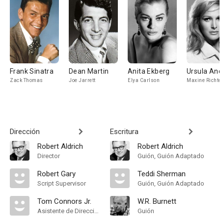
Frank Sinatra
Dean Martin
Anita Ekberg
Ursula An
Zack Thomas
Joe Jarrett
Elya Carlson
Maxine Richt
Dirección
Escritura
Robert Aldrich
Robert Aldrich
Director
Guión, Guión Adaptado
Robert Gary
Teddi Sherman
Script Supervisor
Guión, Guión Adaptado
Tom Connors Jr.
W.R. Burnett
Asistente de Dirección
Guión