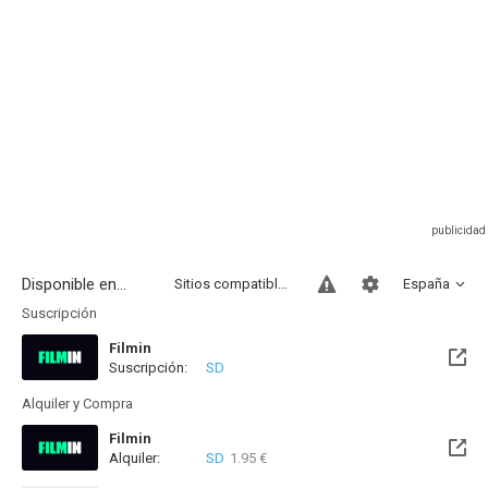
Disponible en...
Sitios compatibles
España
Suscripción
Filmin
Suscripción:
SD
Disponible hasta el Vie, 14 Ago 2026 (Quedan 8 días)
Alquiler y Compra
Filmin
Alquiler:
SD
1.95 €
Disponible hasta el Vie, 14 Ago 2026 (Quedan 8 días)