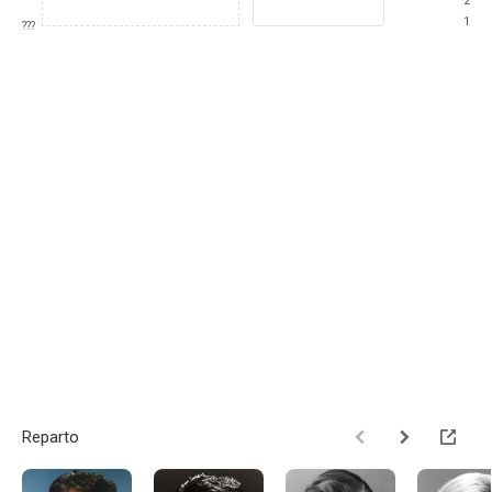
2
1
???
Reparto