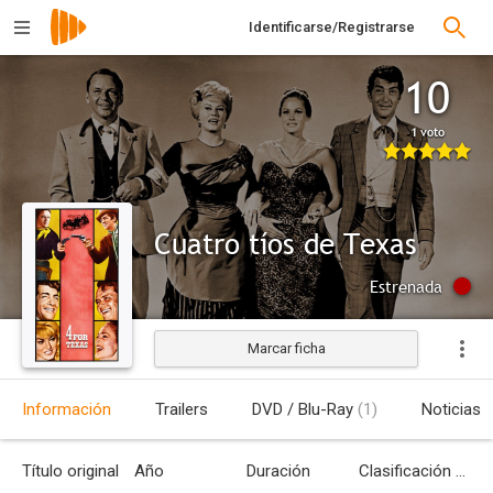
Identificarse/Registrarse
10
1 voto
Cuatro tíos de Texas
Estrenada
Marcar ficha
Información
Trailers
DVD / Blu-Ray
(1)
Noticias
Título original
Año
Duración
Clasificación por edades