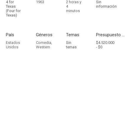
4 for
1963
2 horas y
Sin
Texas
4
información
(Four for
minutos
Texas)
País
Géneros
Temas
Presupuesto - Ingresos
Estados
Comedia
,
Sin
$4.520.000
Unidos
Western
temas
-
$0