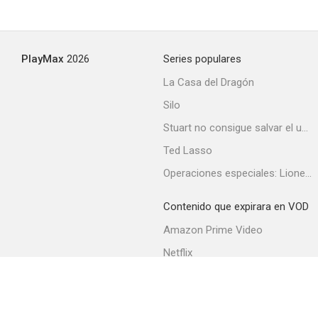
La justicia al acecho
PlayMax
2026
Series populares
--
La Casa del Dragón
Silo
Stuart no consigue salvar el universo
Ted Lasso
Operaciones especiales: Lioness
Contenido que expirara en VOD
Calle lateral
Amazon Prime Video
--
Netflix
Filmin
Movistar+