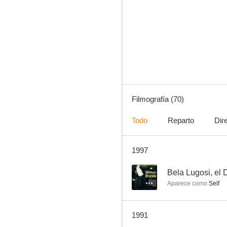
Maverick
7.4
Filmografía (70)
Todo
Reparto
Dir
1997
La extraña pareja
7.2
--
Bela Lugosi, el
Aparece como
Self
1991