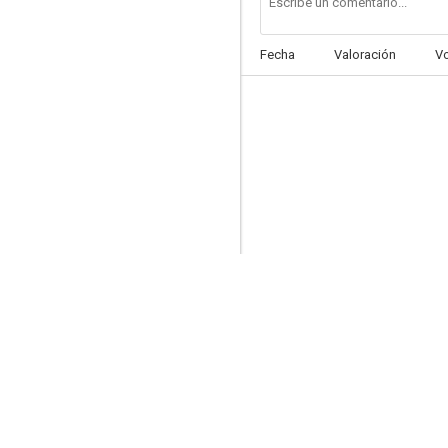
Fecha
Valoración
V
Orden: Caza sin cuartel
5.5
Julio César
3.8