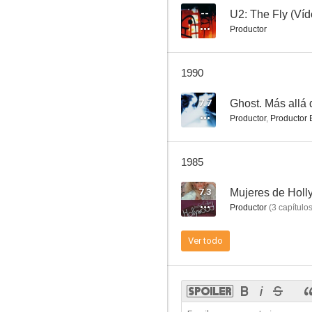
--
U2: The Fly (Víd
Productor
El halcón del mar
1990
6.5
7.7
Ghost. Más allá 
Productor
,
Productor 
1985
7.3
Mujeres de Hol
Productor
(
3
capítulo
Macabre
Ver todo
6.0