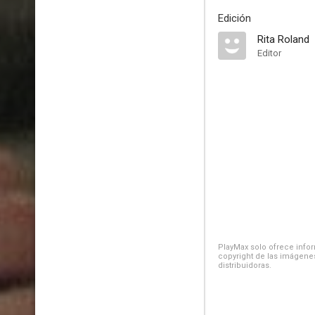
Edición
Rita Roland
Editor
PlayMax solo ofrece inform
copyright de las imágenes
distribuidoras.