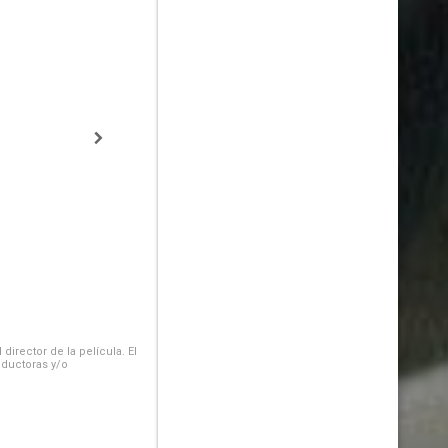
irector de la película. El
oductoras y/o