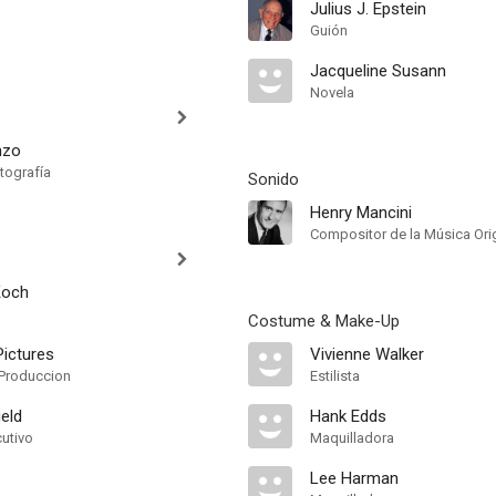
Julius J. Epstein
Guión
Jacqueline Susann
Novela
nzo
tografía
Sonido
Henry Mancini
Compositor de la Música Orig
Koch
Costume & Make-Up
ictures
Vivienne Walker
Produccion
Estilista
ield
Hank Edds
cutivo
Maquilladora
Lee Harman