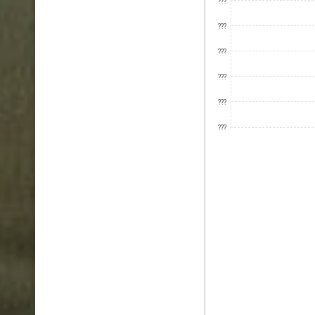
???
???
???
???
???
???