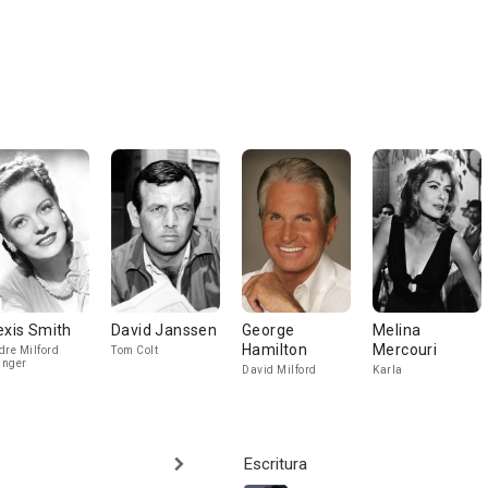
exis Smith
David Janssen
George
Melina
Hamilton
Mercouri
dre Milford
Tom Colt
anger
David Milford
Karla
Escritura