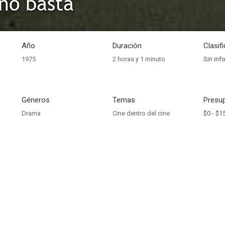
no basta
Año
Duración
Clasif
1975
2 horas y 1 minuto
Sin inf
Géneros
Temas
Presup
Drama
Cine dentro del cine
$0 -
$15