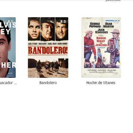
8.5
8.0
7.6
Elvis Presley: buscador incansable
Bandolero
Noche de titanes
7.2
7.2
7.1