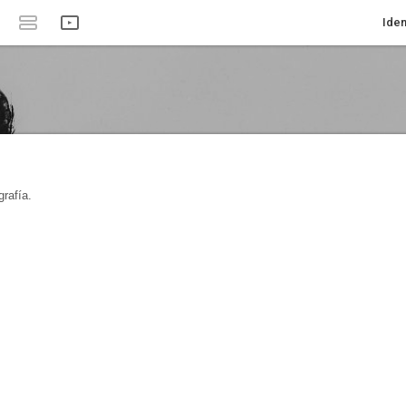
Iden
rafía.