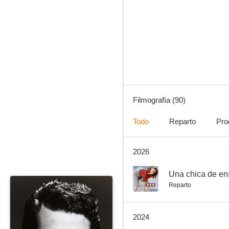
Las Vegas
7.0
Filmografía (90)
Todo
Reparto
Pro
2026
Los cuatro hijos de Katie Elder
6.3
--
Una chica de en
Reparto
2024