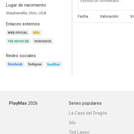
Lugar de nacimiento
Steubenville, Ohio, USA
Fecha
Valoración
V
Enlaces externos
¡Qué par de golfantes!
--
Redes sociales
PlayMax
2026
Series populares
Dean Martin: El Rey del Cool
La Casa del Dragón
--
Silo
Ted Lasso