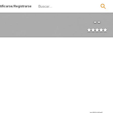
tificarse/Registrarse
--