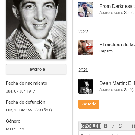
--
From Darkness t
Aparece como
Self (a
El misterio de Marilyn Monroe: Las cintas inéditas
2022
6.0
6.3
El misterio de M
Reparto
Favorito/a
2021
Fecha de nacimiento
--
Dean Martin: El
Aparece como
Self (a
Jue, 07 Jun 1917
Pepe
Fecha de defunción
Ver todo
5.0
Lun, 25 Dic 1995 (78 años)
Género
Masculino