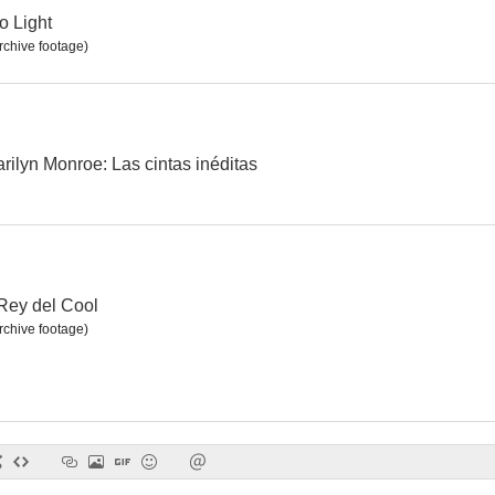
o Light
rchive footage)
La cuadrilla de los once
Los locos del Cannonball 2
Aeropue
6.0
5.5
arilyn Monroe: Las cintas inéditas
 Rey del Cool
rchive footage)
Mi amiga Irma va a Hollywood
La casa (Historias para no dormir)
Vaya par de 
4.5
4.0