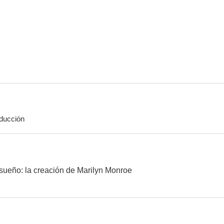
Ella y sus maridos
Como un torrente
Tres sarg
7.0
6.8
ducción
¡Vaya par de marinos!
Los locos del Cannonball
El baile de lo
6.3
6.1
sueño: la creación de Marilyn Monroe