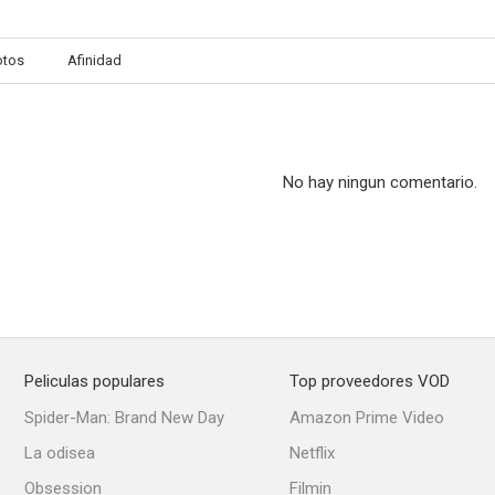
otos
Afinidad
El jinete loco
Un fresco en apuros
Texa
--
--
No hay ningun comentario.
Peliculas populares
Top proveedores VOD
And The Oscar Goes To..
Sid & Judy
Spider-Man: Brand New Day
Amazon Prime Video
--
--
La odisea
Netflix
Obsession
Filmin