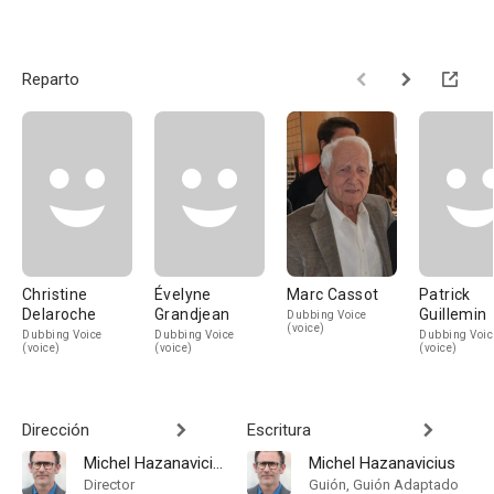
Reparto
Christine
Évelyne
Marc Cassot
Patrick
Delaroche
Grandjean
Guillemin
Dubbing Voice
(voice)
Dubbing Voice
Dubbing Voice
Dubbing Voic
(voice)
(voice)
(voice)
Dirección
Escritura
Michel Hazanavicius
Michel Hazanavicius
Director
Guión, Guión Adaptado