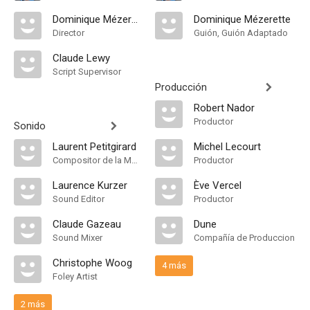
Dominique Mézerette
Dominique Mézerette
Director
Guión, Guión Adaptado
Claude Lewy
Script Supervisor
Producción
Robert Nador
Productor
Sonido
Laurent Petitgirard
Michel Lecourt
Compositor de la Música Original
Productor
Laurence Kurzer
Ève Vercel
Sound Editor
Productor
Claude Gazeau
Dune
Sound Mixer
Compañía de Produccion
Christophe Woog
4 más
Foley Artist
2 más