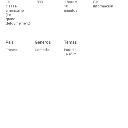
La
1993
1 hora y
Sin
classe
10
información
américaine
minutos
(Le
grand
détournement)
País
Géneros
Temas
Francia
Comedia
Parodia
,
Telefilm