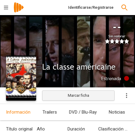
Identificarse/Registrarse
--
Sin valorar
La classe américaine
Estrenada
Marcar ficha
Información
Trailers
DVD / Blu-Ray
Noticias
Título original
Año
Duración
Clasificación por edades